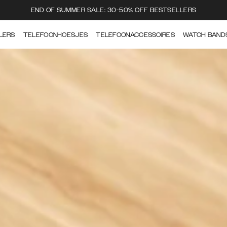
END OF SUMMER SALE: 30-50% OFF BESTSELLERS
LERS
TELEFOONHOESJES
TELEFOONACCESSOIRES
WATCH BAND