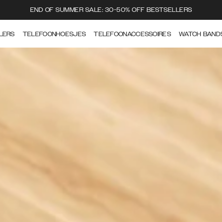
END OF SUMMER SALE: 30-50% OFF BESTSELLERS
LERS
TELEFOONHOESJES
TELEFOONACCESSOIRES
WATCH BAND