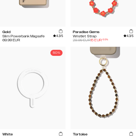
Gold
Paradise Gems
4.3
/5
4.3
/5
Slim Powerbank Magsafe
Wristlet Strap
-
50
%
69.99
EUR
29.99
EUR
15
EUR
50%
White
Tortoise