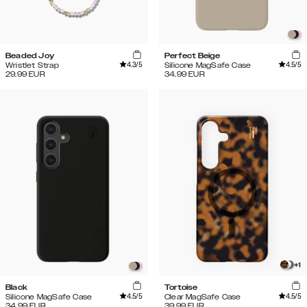
Beaded Joy
Perfect Beige
4.3
/5
4.5
/5
Wristlet Strap
Silicone MagSafe Case
29.99
EUR
34.99
EUR
+
1
Black
Tortoise
4.5
/5
4.5
/5
Silicone MagSafe Case
Clear MagSafe Case
34.99
EUR
39.99
EUR