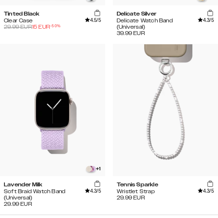
Tinted Black
Delicate Silver
4.5
/5
4.3
/5
Clear Case
Delicate Watch Band
-
50
%
29.99
EUR
15
EUR
(Universal)
39.99
EUR
+
1
Lavender Milk
Tennis Sparkle
4.3
/5
4.3
/5
Soft Braid Watch Band
Wristlet Strap
(Universal)
29.99
EUR
29.99
EUR