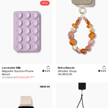
30%
Lavender Milk
Boho Beads
4.2
/5
4.3
/5
Magsafe Suction Phone
Wristlet Strap
Mount
34.99
EUR
-
30
%
24.99
EUR
17.49
EUR
NEW IN