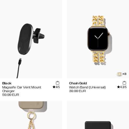
+
3
Black
Chain Gold
4
/5
4.3
/5
Magsafe Car Vent Mount
Watch Band (Universal)
Charger
39.99
EUR
59.99
EUR