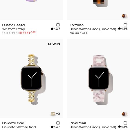
Rustic Pastel
Tortoise
4.3
/5
4.3
/5
Wristlet Strap
Resin Watch Band (Universal)
-
50
%
29.99
EUR
15
EUR
49.99
EUR
NEW IN
+
3
Delicate Gold
Pink Pearl
4.3
/5
4.3
/5
Delicate Watch Band
Resin Watch Band (Universal)