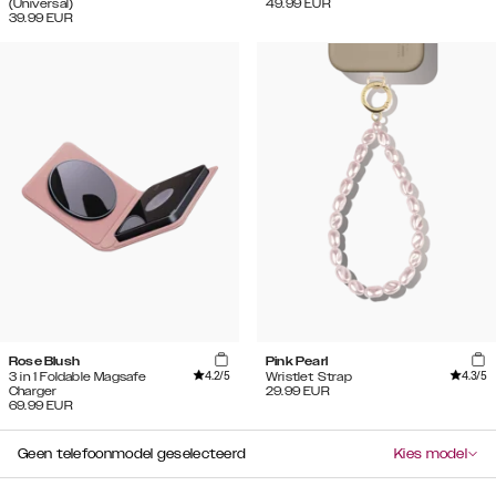
(Universal)
49.99
EUR
39.99
EUR
Rose Blush
Pink Pearl
4.2
/5
4.3
/5
3 in 1 Foldable Magsafe
Wristlet Strap
Charger
29.99
EUR
69.99
EUR
Geen telefoonmodel geselecteerd
Kies model