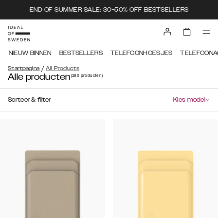
END OF SUMMER SALE: 30-50% OFF BESTSELLERS
NIEUW BINNEN
BESTSELLERS
TELEFOONHOESJES
TELEFOONA
/
Startpagina
All Products
Alle producten
(280
producten
)
Sorteer & filter
Kies model