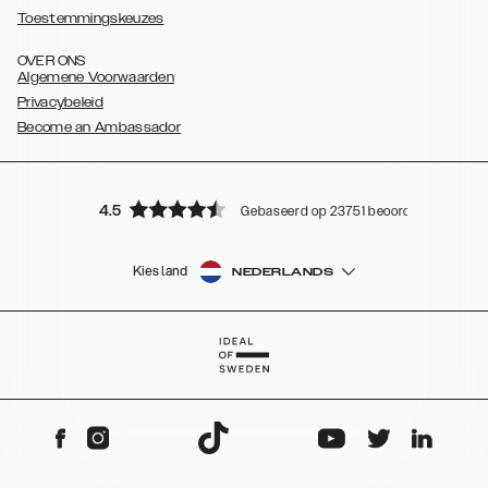
Toestemmingskeuzes
OVER ONS
Algemene Voorwaarden
Privacybeleid
Become an Ambassador
4.5
Gebaseerd op 23751 beoordelingen
Kies land
NEDERLANDS