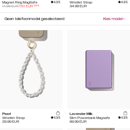
4.3
/5
4.3
/5
Magnet Ring MagSafe
Wristlet Strap
-
50
%
14.99
EUR
7.50
EUR
34.99
EUR
Geen telefoonmodel geselecteerd
Kies model
Pearl
Lavender Milk
4.3
/5
4.3
/5
Wristlet Strap
Slim Powerbank Magsafe
29.99
EUR
69.99
EUR