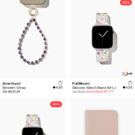
30%
+
6
Amethyst
Full Bloom
4.3
/5
4.3
/5
Wristlet Strap
Silicone Watch Band (M-L)
-
30
%
34.99
EUR
29.99
EUR
20.99
EUR
30%