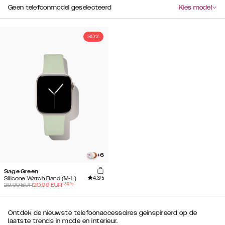
Geen telefoonmodel geselecteerd
Kies model
30%
+
6
Sage Green
4.3
/5
Silicone Watch Band (M-L)
-
30
%
29.99
EUR
20.99
EUR
Ontdek de nieuwste telefoonaccessoires geïnspireerd op de
laatste trends in mode en interieur.