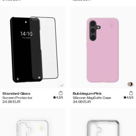
Standard Glass
Bubblegum Pink
4.3
/5
4.5
/5
Screen Protector
Silicone MagSafe Case
24.99
EUR
34.99
EUR