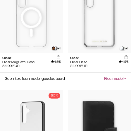
+
1
+
1
Clear
Clear
4.5
/5
4.5
/5
Clear MagSafe Case
Clear Case
34.99
EUR
24.99
EUR
Geen telefoonmodel geselecteerd
Kies model
50%