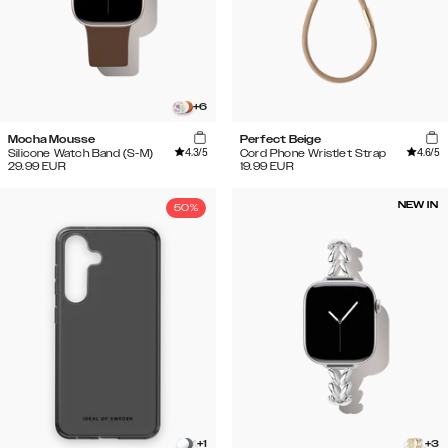
+
6
Mocha Mousse
Perfect Beige
4.3
/5
4.6
/5
Silicone Watch Band (S-M)
Cord Phone Wristlet Strap
29.99
EUR
19.99
EUR
NEW IN
50%
+
1
+
3