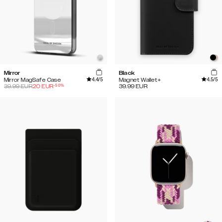
Mirror
Black
4.4
/5
4.5
/5
Mirror MagSafe Case
Magnet Wallet+
-
50
%
39.99
EUR
20
EUR
39.99
EUR