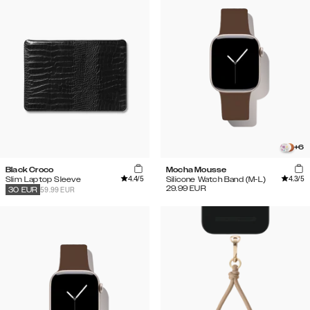
+
6
Black Croco
Mocha Mousse
4.4
/5
4.3
/5
Slim Laptop Sleeve
Silicone Watch Band (M-L)
29.99
EUR
59.99 EUR
30
EUR