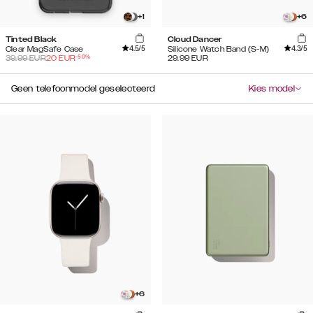
+
1
+
6
Tinted Black
Cloud Dancer
4.5
/5
4.3
/5
Clear MagSafe Case
Silicone Watch Band (S-M)
-
50
%
39.99
EUR
20
EUR
29.99
EUR
Geen telefoonmodel geselecteerd
Kies model
+
6