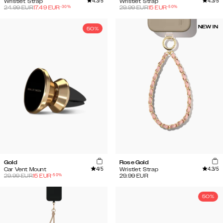
4.3
/5
4.3
/5
Wristlet Strap
Wristlet Strap
-
30
%
-
50
%
24.99
EUR
17.49
EUR
29.99
EUR
15
EUR
NEW IN
50%
Gold
Rose Gold
4
/5
4.3
/5
Car Vent Mount
Wristlet Strap
-
50
%
29.99
EUR
15
EUR
29.99
EUR
50%