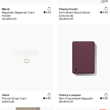
+
1
Black
Cherry Crush
4.1
/5
4.3
/5
MagSafe Magnetic Card
Soft Braid Watch Band
Holder
(Universal)
34.99
EUR
29.99
EUR
Clear
Cherry Lacquer
4.4
/5
4.3
/5
Phone Strap Card
Slim Powerbank Magsafe
9.99
EUR
69.99
EUR