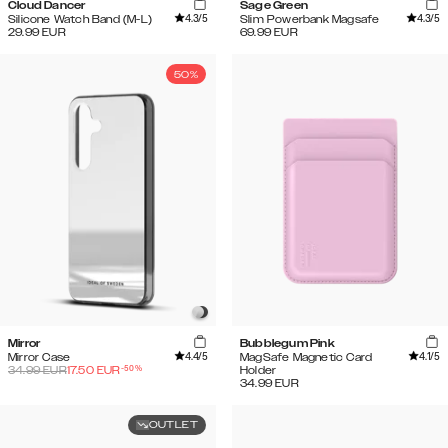
Cloud Dancer
Sage Green
4.3
/5
4.3
/5
Silicone Watch Band (M-L)
Slim Powerbank Magsafe
29.99
EUR
69.99
EUR
50%
Mirror
Bubblegum Pink
4.4
/5
4.1
/5
Mirror Case
MagSafe Magnetic Card
-
50
%
34.99
EUR
17.50
EUR
Holder
34.99
EUR
OUTLET