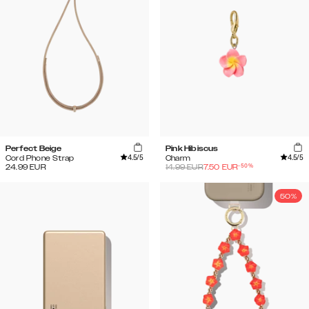
Perfect Beige
Pink Hibiscus
4.5
/5
4.5
/5
Cord Phone Strap
Charm
-
50
%
24.99
EUR
14.99
EUR
7.50
EUR
50%