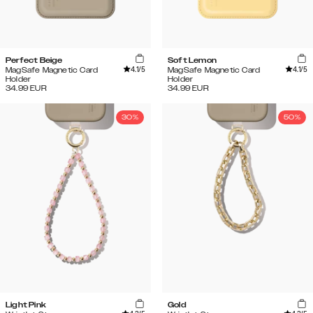
Perfect Beige
Soft Lemon
4.1
/5
4.1
/5
MagSafe Magnetic Card
MagSafe Magnetic Card
Holder
Holder
34.99
EUR
34.99
EUR
30%
50%
Light Pink
Gold