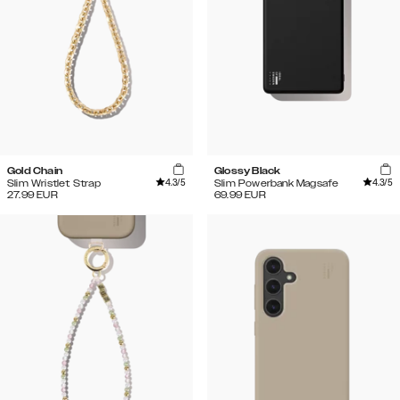
Gold Chain
Glossy Black
4.3
/5
4.3
/5
Slim Wristlet Strap
Slim Powerbank Magsafe
27.99
EUR
69.99
EUR