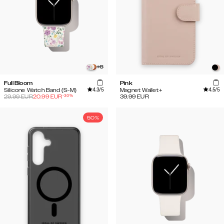
+
6
Full Bloom
Pink
4.3
/5
4.5
/5
Silicone Watch Band (S-M)
Magnet Wallet+
-
30
%
29.99
EUR
20.99
EUR
39.99
EUR
50%