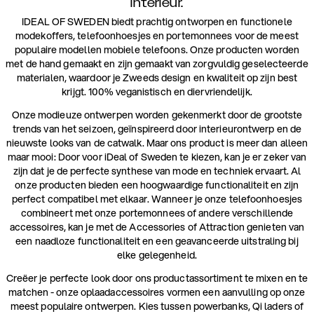
interieur.
IDEAL OF SWEDEN biedt prachtig ontworpen en functionele
modekoffers, telefoonhoesjes en portemonnees voor de meest
populaire modellen mobiele telefoons. Onze producten worden
met de hand gemaakt en zijn gemaakt van zorgvuldig geselecteerde
materialen, waardoor je Zweeds design en kwaliteit op zijn best
krijgt. 100% veganistisch en diervriendelijk.
Onze modieuze ontwerpen worden gekenmerkt door de grootste
trends van het seizoen, geïnspireerd door interieurontwerp en de
nieuwste looks van de catwalk. Maar ons product is meer dan alleen
maar mooi: Door voor iDeal of Sweden te kiezen, kan je er zeker van
zijn dat je de perfecte synthese van mode en techniek ervaart. Al
onze producten bieden een hoogwaardige functionaliteit en zijn
perfect compatibel met elkaar. Wanneer je onze telefoonhoesjes
combineert met onze portemonnees of andere verschillende
accessoires, kan je met de Accessories of Attraction genieten van
een naadloze functionaliteit en een geavanceerde uitstraling bij
elke gelegenheid.
Creëer je perfecte look door ons productassortiment te mixen en te
matchen - onze oplaadaccessoires vormen een aanvulling op onze
meest populaire ontwerpen. Kies tussen powerbanks, Qi laders of