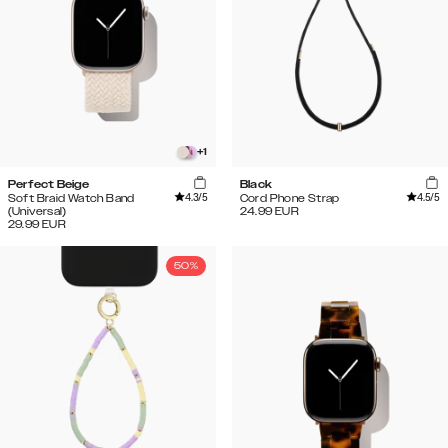
+
1
Perfect Beige
Black
4.3
/5
4.5
/5
Soft Braid Watch Band
Cord Phone Strap
(Universal)
24.99
EUR
29.99
EUR
50%