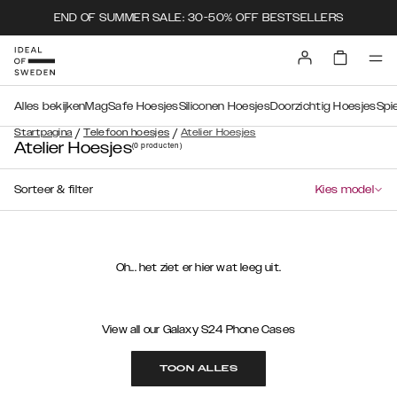
END OF SUMMER SALE: 30-50% OFF BESTSELLERS
Alles bekijken
MagSafe Hoesjes
Siliconen Hoesjes
Doorzichtig Hoesjes
Spi
/
/
Startpagina
Telefoon hoesjes
Atelier Hoesjes
Atelier Hoesjes
(0
producten
)
Sorteer & filter
Kies model
Oh... het ziet er hier wat leeg uit.
View all our Galaxy S24 Phone Cases
TOON ALLES