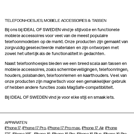
TELEFOONHOESJES, MOBIELE ACCESSOIRES & TASSEN
Bij ons bij IDEAL OF SWEDEN vind je stijlvolle en functionele
mobiele accessoires voor veel van de meest populaire
telefoonmodellen op de markt. Onze producten zijn gemaakt van
zorgvuldig geselecteerde materialen en zijn ontworpen met
zowel het uiterlijk als de functionaliteit in gedachten.
Naast telefoonhoesjes bieden we een breed scala aan tassen en
mobiele accessoires, zoals schermbeveiligingen, telefoonringen,
houders, polsbanden, telefoonriemen en kaarthouders. Veel van
onze producten zijn magnetisch voor een gemakkelijker gebruik
of hebben andere functies zoals MagSafe-compatibiliteit.
Bij IDEAL OF SWEDEN vind je voor elke stijl en smaak iets.
APPARATEN
,
,
iPhone 17,
iPhone 17 Pro
iPhone 17 Pro max
iPhone 17 Air,
iPhone
,
17E
iPhone 16E,
iPhone 16,
iPhone 16 Pro,
iPhone 16 Plus,
iPhone 16 Pro