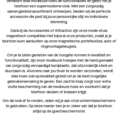
verbetert elke modieuze hoes de functionaliteit en geeft het je
telefoon een supermoderne look. Met een zorgvuldig
samengesteld assortiment ontwerpen, bieden wij de perfecte
accessoire die past bij jouw persoonlijke stijl en individuele
stemming.
Dankzij de Accessories of Attraction zijn onze mode-etuis
magnetisch compatibel met bijna al onze producten, zodat je je
telefoon kunt aansluiten op onze magnetische portefeuilles, auto of
ringmontagebeugels.
Om je te laten genieten van de hoogste normen in kwaliteit en
functionaliteit, zijn onze modieuze hoesjes met de hand gemaakt
van zorgvuldig vervaardigd hardplastic, dat uitzonderlijk sterk en
duurzaam is. Alvorens naar jou thuis te worden verzonden, wordt
elke hoes ook op kwaliteit getest om je de best mogelijke
gebruikerservaring te geven. Een zachte inlay zorgt voor extra
vlotte bescherming van de modieuze hoes en voorkomt dat je
telefoon deuken of krassen krijgt.
Om de look af te ronden, raden wij je aan onze schermbeschermers
te gebruiken. Op deze manier ben je er zeker van dat je telefoon
altijd op de goed beschermd is!