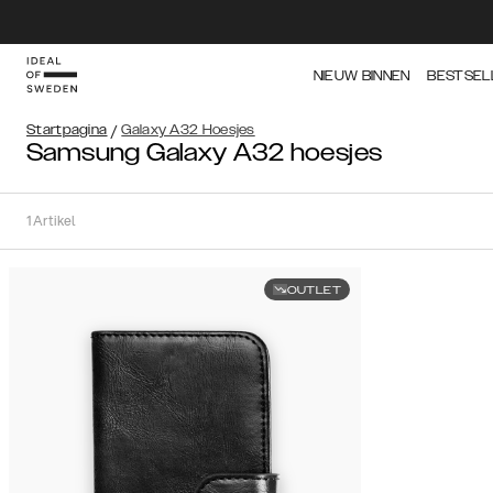
NIEUW BINNEN
BESTSEL
Startpagina
/
Galaxy A32 Hoesjes
Samsung Galaxy A32 hoesjes
1
Artikel
OUTLET
Soort
Sorteer op:
Aanbevolen
Aanbevolen
Populariteit
Filter
Prijs
(Laag
iPhone