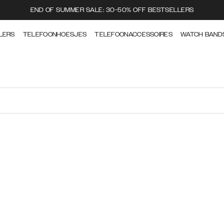
END OF SUMMER SALE: 30-50% OFF BESTSELLERS
LERS
TELEFOONHOESJES
TELEFOONACCESSOIRES
WATCH BAND