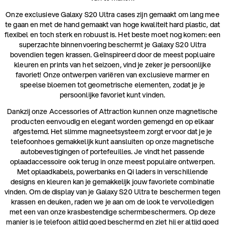
Onze exclusieve Galaxy S20 Ultra cases zijn gemaakt om lang mee
te gaan en met de hand gemaakt van hoge kwaliteit hard plastic, dat
flexibel en toch sterk en robuust is. Het beste moet nog komen: een
superzachte binnenvoering beschermt je Galaxy S20 Ultra
bovendien tegen krassen. Geïnspireerd door de meest popluaire
kleuren en prints van het seizoen, vind je zeker je persoonlijke
favoriet! Onze ontwerpen variëren van exclusieve marmer en
speelse bloemen tot geometrische elementen, zodat je je
persoonlijke favoriet kunt vinden.
Dankzij onze Accessories of Attraction kunnen onze magnetische
producten eenvoudig en elegant worden gemengd en op elkaar
afgestemd. Het slimme magneetsysteem zorgt ervoor dat je je
telefoonhoes gemakkelijk kunt aansluiten op onze magnetische
autobevestigingen of portefeuilles. Je vindt het passende
oplaadaccessoire ook terug in onze meest populaire ontwerpen.
Met oplaadkabels, powerbanks en Qi laders in verschillende
designs en kleuren kan je gemakkelijk jouw favoriete combinatie
vinden. Om de display van je Galaxy S20 Ultra te beschermen tegen
krassen en deuken, raden we je aan om de look te vervolledigen
met een van onze krasbestendige schermbeschermers. Op deze
manier is je telefoon altijd goed beschermd en ziet hij er altijd goed