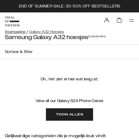
END OF SUMMER SALE: 30-50% OFF BESTSELLERS
/
Startpagina
Galaxy A32 Hoesjes
Samsung Galaxy A32 hoesjes
(0
producten
)
Sorteer & filter
Oh... het ziet er hier wat leeg uit.
View all our Galaxy S24 Phone Cases
TOON ALLES
Gelijkaardige categorieën die je mogelijk leuk vindt