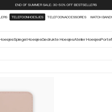
END OF SUMMER SALE: 30-50% OFF BESTSELLERS
LERS
TELEFOONHOESJES
TELEFOONACCESSOIRES
WATCH BAND
 Hoesjes
Spiegel Hoesjes
Gedrukte Hoesjes
Atelier Hoesjes
Portef