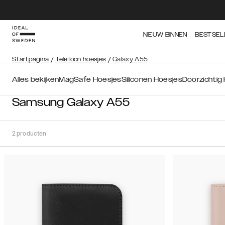
NIEUW BINNEN
BESTSEL
Startpagina
/
Telefoon hoesjes
/
Galaxy A55
Alles bekijken
MagSafe Hoesjes
Siliconen Hoesjes
Doorzichtig
Samsung Galaxy A55
2
producten
Soort
Sorteer op:
Aanbevolen