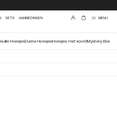
MENU
S
SETS
AANBIEDINGEN
euille Hoesjes
Dunne Hoesjes
Hoesjes met koord
Mystery Box