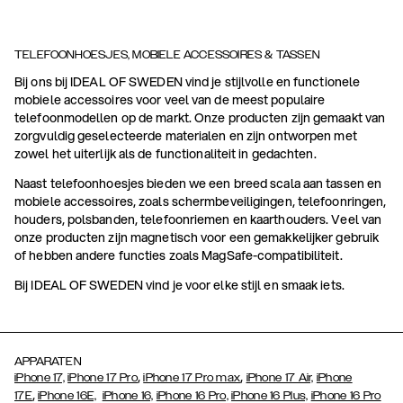
TELEFOONHOESJES, MOBIELE ACCESSOIRES & TASSEN
Bij ons bij IDEAL OF SWEDEN vind je stijlvolle en functionele
mobiele accessoires voor veel van de meest populaire
telefoonmodellen op de markt. Onze producten zijn gemaakt van
zorgvuldig geselecteerde materialen en zijn ontworpen met
zowel het uiterlijk als de functionaliteit in gedachten.
Naast telefoonhoesjes bieden we een breed scala aan tassen en
mobiele accessoires, zoals schermbeveiligingen, telefoonringen,
houders, polsbanden, telefoonriemen en kaarthouders. Veel van
onze producten zijn magnetisch voor een gemakkelijker gebruik
of hebben andere functies zoals MagSafe-compatibiliteit.
Bij IDEAL OF SWEDEN vind je voor elke stijl en smaak iets.
APPARATEN
,
,
iPhone 17,
iPhone 17 Pro
iPhone 17 Pro max
iPhone 17 Air,
iPhone
,
17E
iPhone 16E,
iPhone 16,
iPhone 16 Pro,
iPhone 16 Plus,
iPhone 16 Pro