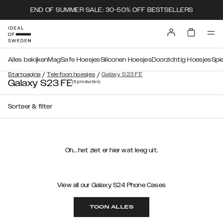
END OF SUMMER SALE: 30-50% OFF BESTSELLERS
Alles bekijken
MagSafe Hoesjes
Siliconen Hoesjes
Doorzichtig Hoesjes
Spi
/
/
Startpagina
Telefoon hoesjes
Galaxy S23 FE
Galaxy S23 FE
(0
producten
)
Sorteer & filter
Oh... het ziet er hier wat leeg uit.
View all our Galaxy S24 Phone Cases
TOON ALLES