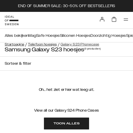
END OF SUMMER SALE: 30-50% OFF BESTSELLERS
Alles bekijken
MagSafe Hoesjes
Siliconen Hoesjes
Doorzichtig Hoesjes
Spi
/
/
Startpagina
Telefoon hoesjes
Galaxy S23 Phonecase
Samsung Galaxy S23 hoesjes
(0
producten
)
Sorteer & filter
Oh... het ziet er hier wat leeg uit.
View all our Galaxy S24 Phone Cases
TOON ALLES