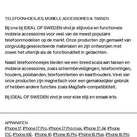
TELEFOONHOESJES, MOBIELE ACCESSOIRES & TASSEN
Bij ons bij IDEAL OF SWEDEN vind je stijlvolle en functionele
mobiele accessoires voor veel van de meest populaire
telefoonmodellen op de markt. Onze producten zijn gemaakt van
zorgvuldig geselecteerde materialen en zijn ontworpen met
zowel het uiterlijk als de functionaliteit in gedachten.
Naast telefoonhoesjes bieden we een breed scala aan tassen en
mobiele accessoires, zoals schermbeveiligingen, telefoonringen,
houders, polsbanden, telefoonriemen en kaarthouders. Veel van
onze producten zijn magnetisch voor een gemakkelijker gebruik
of hebben andere functies zoals MagSafe-compatibiliteit.
Bij IDEAL OF SWEDEN vind je voor elke stijl en smaak iets.
APPARATEN
,
,
iPhone 17,
iPhone 17 Pro
iPhone 17 Pro max
iPhone 17 Air,
iPhone
,
17E
iPhone 16E,
iPhone 16,
iPhone 16 Pro,
iPhone 16 Plus,
iPhone 16 Pro