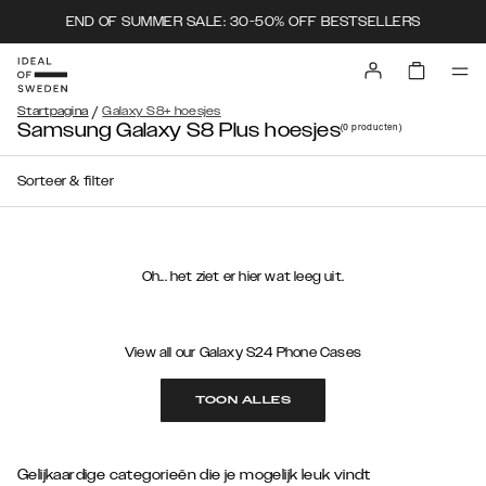
END OF SUMMER SALE: 30-50% OFF BESTSELLERS
/
Startpagina
Galaxy S8+ hoesjes
Samsung Galaxy S8 Plus hoesjes
(0
producten
)
Sorteer & filter
Oh... het ziet er hier wat leeg uit.
View all our Galaxy S24 Phone Cases
TOON ALLES
Gelijkaardige categorieën die je mogelijk leuk vindt