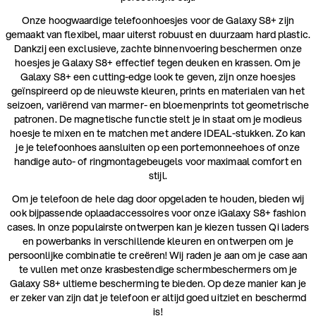
Onze hoogwaardige telefoonhoesjes voor de Galaxy S8+ zijn
gemaakt van flexibel, maar uiterst robuust en duurzaam hard plastic.
Dankzij een exclusieve, zachte binnenvoering beschermen onze
hoesjes je Galaxy S8+ effectief tegen deuken en krassen. Om je
Galaxy S8+ een cutting-edge look te geven, zijn onze hoesjes
geïnspireerd op de nieuwste kleuren, prints en materialen van het
seizoen, variërend van marmer- en bloemenprints tot geometrische
patronen. De magnetische functie stelt je in staat om je modieus
hoesje te mixen en te matchen met andere IDEAL-stukken. Zo kan
je je telefoonhoes aansluiten op een portemonneehoes of onze
handige auto- of ringmontagebeugels voor maximaal comfort en
stijl.
Om je telefoon de hele dag door opgeladen te houden, bieden wij
ook bijpassende oplaadaccessoires voor onze iGalaxy S8+ fashion
cases. In onze populairste ontwerpen kan je kiezen tussen Qi laders
en powerbanks in verschillende kleuren en ontwerpen om je
persoonlijke combinatie te creëren! Wij raden je aan om je case aan
te vullen met onze krasbestendige schermbeschermers om je
Galaxy S8+ ultieme bescherming te bieden. Op deze manier kan je
er zeker van zijn dat je telefoon er altijd goed uitziet en beschermd
is!