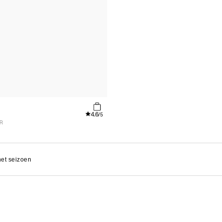
4.6
/5
UR
het seizoen