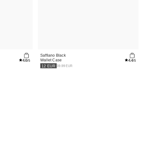
Saffiano Black
4.6
4.4
Wallet Case
/5
/5
39.99 EUR
12
EUR