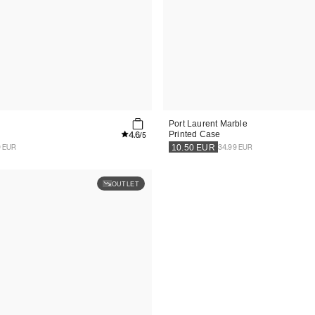
Port Laurent Marble
4.6
Printed Case
/5
9 EUR
34.99 EUR
10.50
EUR
OUTLET