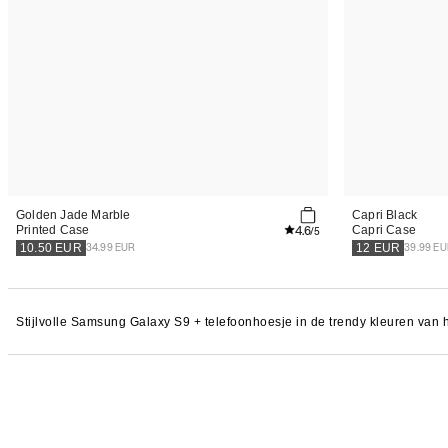
Golden Jade Marble
Capri Black
4.6
Printed Case
Capri Case
/5
34.99 EUR
39.99 E
10.50
EUR
12
EUR
Stijlvolle Samsung Galaxy S9 + telefoonhoesje in de trendy kleuren van 