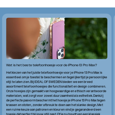
Wat is het beste telefoonhoesje voor de iPhone 13 Pro Max?
Het kiezen van het juiste telefoonhoesje voor je iPhone 13 Pro Max is
essentieel om je toestel te beschermen en tegelijkertijd je persoonlijke
stijl te laten zien. Bij IDEAL OF SWEDEN bieden we een breed
assortiment telefoonhoesjes die functionaliteit en design combineren.
Onze hoesjes zijn gemaakt van hoogwaardige en ethisch verantwoorde
materialen, wat zorgt voor zowel duurzaamheid als esthetiek. Dankzij
de perfecte pasvorm beschermt het hoesje je iPhone 13 Pro Max tegen
krassen en stoten, zonder afbreuk te doen aan het slanke design. Met
een ruime keuze aan patronen en kleuren vind je gegarandeerd een
hoesje dat perfect bij jouw stijl past. Of je nu houdt van een klassiek