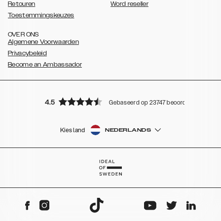
Retouren
Word reseller
Toestemmingskeuzes
OVER ONS
Algemene Voorwaarden
Privacybeleid
Become an Ambassador
4.5
Gebaseerd op 23747 beoordelingen
Kies land
NEDERLANDS