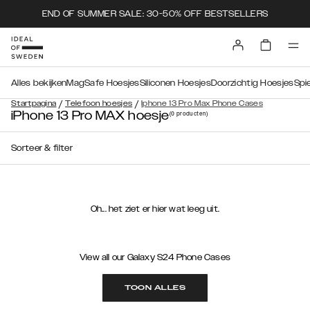
END OF SUMMER SALE: 30-50% OFF BESTSELLERS
Alles bekijken
MagSafe Hoesjes
Siliconen Hoesjes
Doorzichtig Hoesjes
Spi
/
/
Startpagina
Telefoon hoesjes
Iphone 13 Pro Max Phone Cases
iPhone 13 Pro MAX hoesje
(0
producten
)
Sorteer & filter
Oh... het ziet er hier wat leeg uit.
View all our Galaxy S24 Phone Cases
TOON ALLES