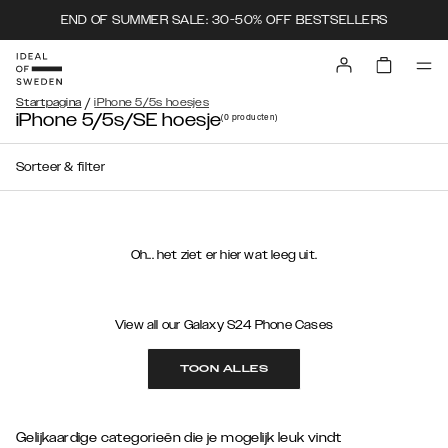
END OF SUMMER SALE: 30-50% OFF BESTSELLERS
/
Startpagina
iPhone 5/5s hoesjes
iPhone 5/5s/SE hoesje
(0
producten
)
Sorteer & filter
Oh... het ziet er hier wat leeg uit.
View all our Galaxy S24 Phone Cases
TOON ALLES
Gelijkaardige categorieën die je mogelijk leuk vindt