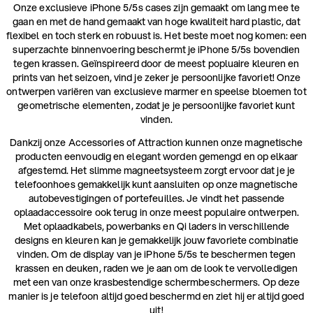
Onze exclusieve iPhone 5/5s cases zijn gemaakt om lang mee te
gaan en met de hand gemaakt van hoge kwaliteit hard plastic, dat
flexibel en toch sterk en robuust is. Het beste moet nog komen: een
superzachte binnenvoering beschermt je iPhone 5/5s bovendien
tegen krassen. Geïnspireerd door de meest popluaire kleuren en
prints van het seizoen, vind je zeker je persoonlijke favoriet! Onze
ontwerpen variëren van exclusieve marmer en speelse bloemen tot
geometrische elementen, zodat je je persoonlijke favoriet kunt
vinden.
Dankzij onze Accessories of Attraction kunnen onze magnetische
producten eenvoudig en elegant worden gemengd en op elkaar
afgestemd. Het slimme magneetsysteem zorgt ervoor dat je je
telefoonhoes gemakkelijk kunt aansluiten op onze magnetische
autobevestigingen of portefeuilles. Je vindt het passende
oplaadaccessoire ook terug in onze meest populaire ontwerpen.
Met oplaadkabels, powerbanks en Qi laders in verschillende
designs en kleuren kan je gemakkelijk jouw favoriete combinatie
vinden. Om de display van je iPhone 5/5s te beschermen tegen
krassen en deuken, raden we je aan om de look te vervolledigen
met een van onze krasbestendige schermbeschermers. Op deze
manier is je telefoon altijd goed beschermd en ziet hij er altijd goed
uit!