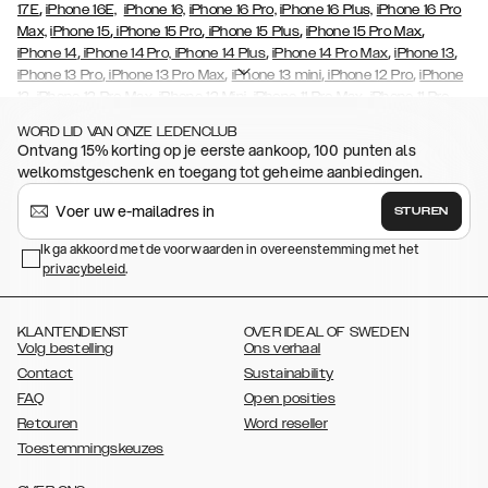
,
17E
iPhone 16E,
iPhone 16,
iPhone 16 Pro,
iPhone 16 Plus,
iPhone 16 Pro
,
,
,
,
Max,
iPhone 15
iPhone 15 Pro
iPhone 15 Plus
iPhone 15 Pro Max
,
,
,
,
iPhone 14
iPhone 14 Pro,
iPhone 14 Plus
iPhone 14 Pro Max
iPhone 13
,
,
,
,
iPhone 13 Pro
iPhone 13 Pro Max
iPhone 13 mini
iPhone 12 Pro
iPhone
,
,
,
,
,
12
iPhone 12 Pro Max
iPhone 12 Mini
iPhone 11 Pro Max
iPhone 11 Pro
,
,
,
,
,
iPhone 11
iPhone XS
iPhone XS Max
iPhone XR
iPhone X
iPhone SE
WORD LID VAN ONZE LEDENCLUB
,
,
,
,
,
,
(2020)
iPhone 8
iPhone 8 Plus
iPhone 7
iPhone 7 Plus
iPhone 6/6s
Ontvang 15% korting op je eerste aankoop, 100 punten als
,
,
,
,
iPhone 6/6s Plus
iPhone 5/5s/SE
Galaxy S26
Galaxy S26+
Galaxy
welkomstgeschenk en toegang tot geheime aanbiedingen.
,
,
S26 Ultra
Samsung Galaxy S25,
Galaxy S25+,
Galaxy S25 Ultra
,
,
,
Samsung Galaxy S23
Galaxy S23+
Galaxy S23 Ultra
Samsung
STUREN
,
,
,
Galaxy S22
Galaxy S22 Plus
Galaxy S22 Ultra
Galaxy A52/ A52s
,
,
,
,
Ik ga akkoord met de voorwaarden in overeenstemming met het
5G
Galaxy S21
Galaxy S21 Plus
Galaxy S21 Ultra,
Galaxy S20
Galaxy
privacybeleid
,
.
,
,
,
,
S20 Plus
Galaxy S20 Ultra
Galaxy S10
Galaxy S10+
Galaxy S10e
,
,
,
Galaxy S9
Galaxy S9+
Galaxy S8
Galaxy S8+
KLANTENDIENST
OVER IDEAL OF SWEDEN
Volg bestelling
Ons verhaal
Contact
Sustainability
FAQ
Open posities
Retouren
Word reseller
Toestemmingskeuzes