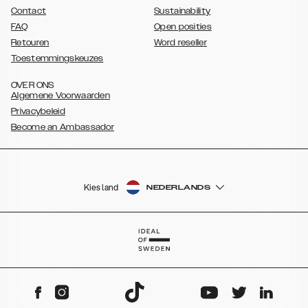
Contact
Sustainability
FAQ
Open posities
Retouren
Word reseller
Toestemmingskeuzes
OVER ONS
Algemene Voorwaarden
Privacybeleid
Become an Ambassador
Kies land
NEDERLANDS