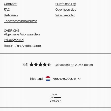
Contact
Sustainability
FAQ
Open posities
Retouren
Word reseller
Toestemmingskeuzes
OVER ONS
Algemene Voorwaarden
Privacybeleid
Become an Ambassador
4.5
Gebaseerd op 23744 beoordelingen
Kies land
NEDERLANDS