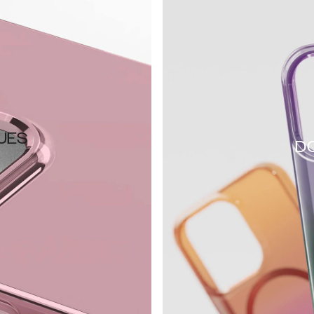
JES
D