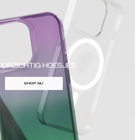
OORZICHTIG HOESJES
SHOP NU