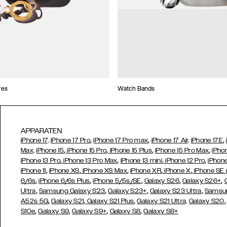
res
Watch Bands
APPARATEN
,
,
,
iPhone 17,
iPhone 17 Pro
iPhone 17 Pro max
iPhone 17 Air,
iPhone 17E
,
,
,
,
Max,
iPhone 15
iPhone 15 Pro
iPhone 15 Plus
iPhone 15 Pro Max
iPho
,
,
,
,
iPhone 13 Pro
iPhone 13 Pro Max
iPhone 13 mini
iPhone 12 Pro
iPhone
,
,
,
,
,
iPhone 11
iPhone XS
iPhone XS Max
iPhone XR
iPhone X
iPhone SE
,
,
,
,
,
6/6s
iPhone 6/6s Plus
iPhone 5/5s/SE
Galaxy S26
Galaxy S26+
,
,
,
,
Ultra
Samsung Galaxy S23
Galaxy S23+
Galaxy S23 Ultra
Samsun
,
,
,
A52s 5G
Galaxy S21
Galaxy S21 Plus
Galaxy S21 Ultra,
Galaxy S20
,
,
,
,
S10e
Galaxy S9
Galaxy S9+
Galaxy S8
Galaxy S8+