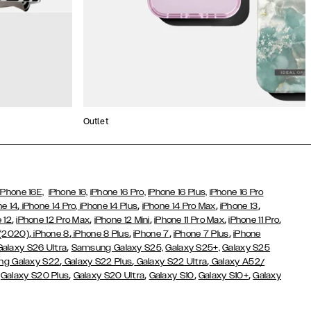
Outlet
iPhone 16E,
iPhone 16,
iPhone 16 Pro,
iPhone 16 Plus,
iPhone 16 Pro
,
,
,
,
ne 14
iPhone 14 Pro,
iPhone 14 Plus
iPhone 14 Pro Max
iPhone 13
,
,
,
,
,
 12
iPhone 12 Pro Max
iPhone 12 Mini
iPhone 11 Pro Max
iPhone 11 Pro
,
,
,
,
,
 (2020)
iPhone 8
iPhone 8 Plus
iPhone 7
iPhone 7 Plus
iPhone
,
Galaxy S26 Ultra
Samsung Galaxy S25,
Galaxy S25+,
Galaxy S25
,
,
,
g Galaxy S22
Galaxy S22 Plus
Galaxy S22 Ultra
Galaxy A52/
,
,
,
,
,
Galaxy S20 Plus
Galaxy S20 Ultra
Galaxy S10
Galaxy S10+
Galaxy