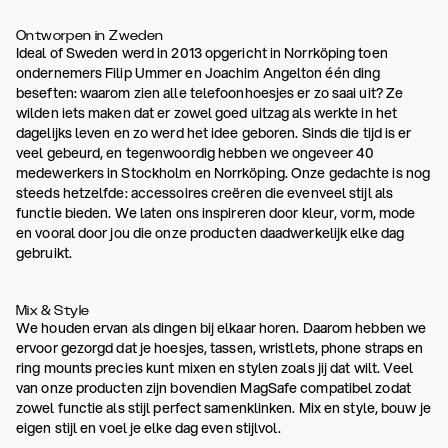
Ontworpen in Zweden
Ideal of Sweden werd in 2013 opgericht in Norrköping toen
ondernemers Filip Ummer en Joachim Angelton één ding
beseften: waarom zien alle telefoonhoesjes er zo saai uit? Ze
wilden iets maken dat er zowel goed uitzag als werkte in het
dagelijks leven en zo werd het idee geboren. Sinds die tijd is er
veel gebeurd, en tegenwoordig hebben we ongeveer 40
medewerkers in Stockholm en Norrköping. Onze gedachte is nog
steeds hetzelfde: accessoires creëren die evenveel stijl als
functie bieden. We laten ons inspireren door kleur, vorm, mode
en vooral door jou die onze producten daadwerkelijk elke dag
gebruikt.
Mix & Style
We houden ervan als dingen bij elkaar horen. Daarom hebben we
ervoor gezorgd dat je hoesjes, tassen, wristlets, phone straps en
ring mounts precies kunt mixen en stylen zoals jij dat wilt. Veel
van onze producten zijn bovendien MagSafe compatibel zodat
zowel functie als stijl perfect samenklinken. Mix en style, bouw je
eigen stijl en voel je elke dag even stijlvol.