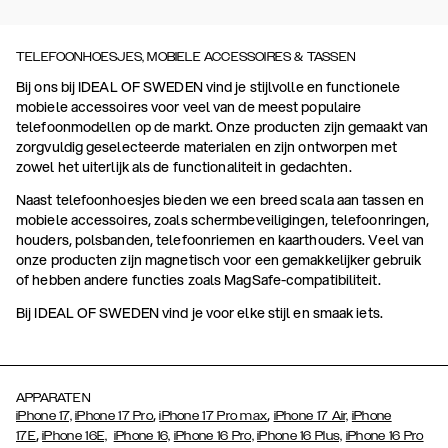
TELEFOONHOESJES, MOBIELE ACCESSOIRES & TASSEN
Bij ons bij IDEAL OF SWEDEN vind je stijlvolle en functionele
mobiele accessoires voor veel van de meest populaire
telefoonmodellen op de markt. Onze producten zijn gemaakt van
zorgvuldig geselecteerde materialen en zijn ontworpen met
zowel het uiterlijk als de functionaliteit in gedachten.
Naast telefoonhoesjes bieden we een breed scala aan tassen en
mobiele accessoires, zoals schermbeveiligingen, telefoonringen,
houders, polsbanden, telefoonriemen en kaarthouders. Veel van
onze producten zijn magnetisch voor een gemakkelijker gebruik
of hebben andere functies zoals MagSafe-compatibiliteit.
Bij IDEAL OF SWEDEN vind je voor elke stijl en smaak iets.
APPARATEN
,
,
iPhone 17,
iPhone 17 Pro
iPhone 17 Pro max
iPhone 17 Air,
iPhone
,
17E
iPhone 16E,
iPhone 16,
iPhone 16 Pro,
iPhone 16 Plus,
iPhone 16 Pro