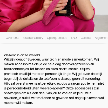
Over ons
Sustainability
Open posities
FAQ
Guides
Algemen
Welkom in onze wereld
Wij zijn Ideal of Sweden, waar tech en mode samenkomen. Wij
maken accessoires die je de hele dag door vergezellen van
telefoonhoesjes tot tassen en alles daartussenin. Stijlvol,
praktisch en altijd met een persoonlijk tintje. Wij geloven dat stijl
begint bij de details en de telefoon is daarop geen uitzondering.
Hij gaat overal mee naartoe, elke dag, dus waarom zou je hem niet
je persoonlijkheid laten weerspiegelen? Onze accessoires zijn
ontworpen om als een deel van jou te voelen of je nu wilt
opvallen, je outfit wilt matchen of gewoon het dagelijks leven wat
mooier wilt maken.