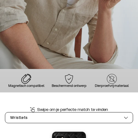
Magnetisch compatibel
Beschermend ontwerp
Dierproefvrij materiaal
Swipe om je perfecte match te vinden
Wristlets