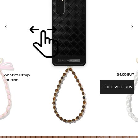
34.99
EUR
Wristlet Strap
Tortoise
+
TOEVOEGEN