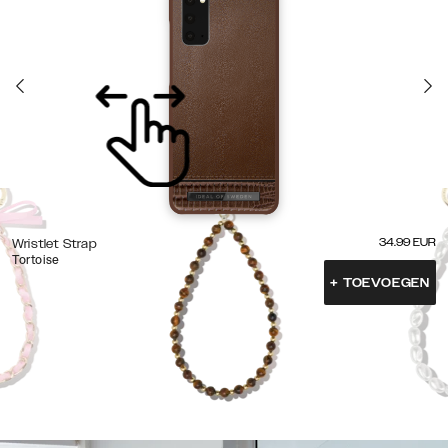
34.99
EUR
Wristlet Strap
Tortoise
+
TOEVOEGEN