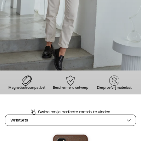
Magnetisch compatibel
Beschermend ontwerp
Dierproefvrij materiaal
Swipe om je perfecte match te vinden
Wristlets