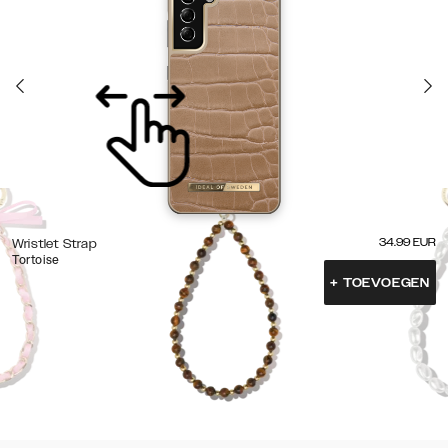
34.99
EUR
Wristlet Strap
Tortoise
+
TOEVOEGEN