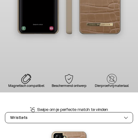
Magnetisch compatibel
Beschermend ontwerp
Dierproefvrij materiaal
Swipe om je perfecte match te vinden
Wristlets