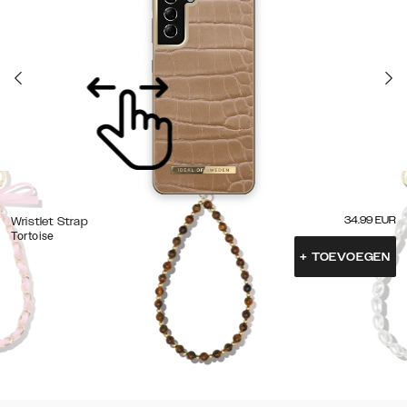
34.99
EUR
Wristlet Strap
Tortoise
+
TOEVOEGEN