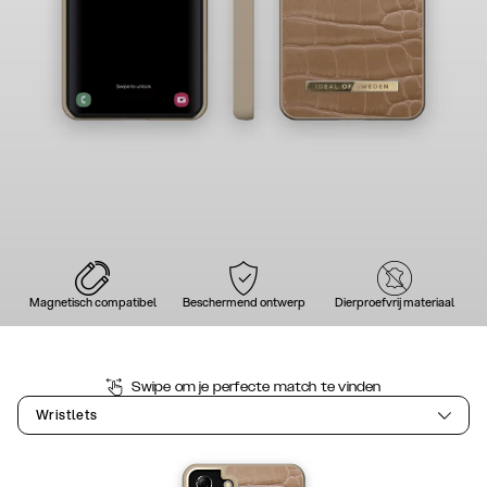
Magnetisch compatibel
Beschermend ontwerp
Dierproefvrij materiaal
Swipe om je perfecte match te vinden
Wristlets