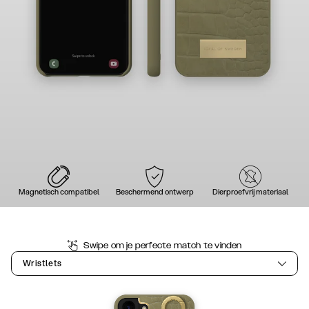
Magnetisch compatibel
Beschermend ontwerp
Dierproefvrij materiaal
Swipe om je perfecte match te vinden
Wristlets