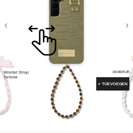
34.99
EUR
Wristlet Strap
Tortoise
+
TOEVOEGEN