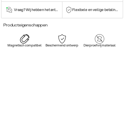
Vraag? Wij hebben het antwoord!
Flexibele en veilige betalingen
Producteigenschappen
Magnetisch compatibel
Beschermend ontwerp
Dierproefvrij materiaal