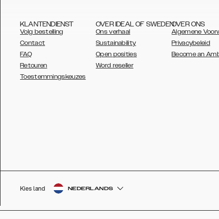
KLANTENDIENST
OVER IDEAL OF SWEDEN
OVER ONS
Volg bestelling
Ons verhaal
Algemene Voor
Contact
Sustainability
Privacybeleid
FAQ
Open posities
Become an Am
Retouren
Word reseller
AUSTRALIA
Toestemmingskeuzes
AUSTRIA
BELGIUM
CANADA
DANSK
DEUTSCH
ESPAÑOL
Kies land
NEDERLANDS
EU