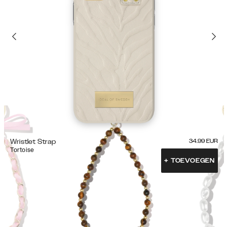
Wristlet Strap
34.99
EUR
Tortoise
+
TOEVOEGEN