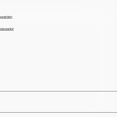
waarden
bassador