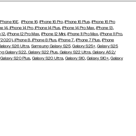
iPhone 16E,
iPhone 16,
iPhone 16 Pro,
iPhone 16 Plus,
iPhone 16 Pro
,
,
,
,
ne 14
iPhone 14 Pro,
iPhone 14 Plus
iPhone 14 Pro Max
iPhone 13
,
,
,
,
,
 12
iPhone 12 Pro Max
iPhone 12 Mini
iPhone 11 Pro Max
iPhone 11 Pro
,
,
,
,
,
 (2020)
iPhone 8
iPhone 8 Plus
iPhone 7
iPhone 7 Plus
iPhone
,
Galaxy S26 Ultra
Samsung Galaxy S25,
Galaxy S25+,
Galaxy S25
,
,
,
g Galaxy S22
Galaxy S22 Plus
Galaxy S22 Ultra
Galaxy A52/
,
,
,
,
,
Galaxy S20 Plus
Galaxy S20 Ultra
Galaxy S10
Galaxy S10+
Galaxy