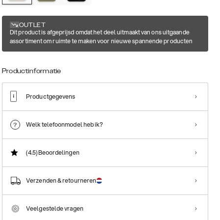
OUTLET
Dit product is afgeprijsd omdat het deel uitmaakt van ons uitgaande
assortiment om ruimte te maken voor nieuwe spannende producten
Productinformatie
Productgegevens
Welk telefoonmodel heb ik?
(4.5)
Beoordelingen
Verzenden & retourneren
Veelgestelde vragen