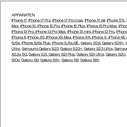
APPARATEN
,
,
,
iPhone 17,
iPhone 17 Pro
iPhone 17 Pro max
iPhone 17 Air,
iPhone 17E
,
,
,
,
Max,
iPhone 15
iPhone 15 Pro
iPhone 15 Plus
iPhone 15 Pro Max
iPho
,
,
,
,
iPhone 13 Pro
iPhone 13 Pro Max
iPhone 13 mini
iPhone 12 Pro
iPhone
,
,
,
,
,
iPhone 11
iPhone XS
iPhone XS Max
iPhone XR
iPhone X
iPhone SE
,
,
,
,
,
6/6s
iPhone 6/6s Plus
iPhone 5/5s/SE
Galaxy S26
Galaxy S26+
,
,
,
,
Ultra
Samsung Galaxy S23
Galaxy S23+
Galaxy S23 Ultra
Samsun
,
,
,
A52s 5G
Galaxy S21
Galaxy S21 Plus
Galaxy S21 Ultra,
Galaxy S20
,
,
,
,
S10e
Galaxy S9
Galaxy S9+
Galaxy S8
Galaxy S8+