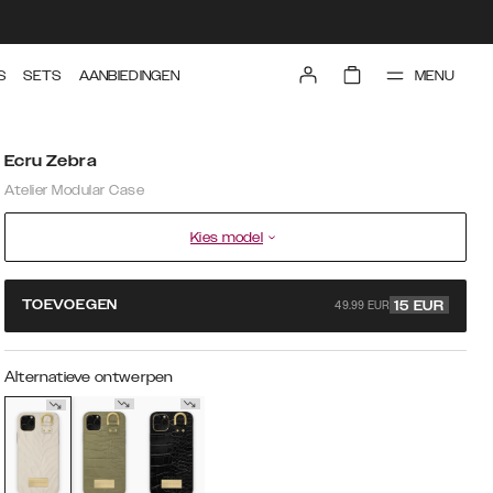
MENU
S
SETS
AANBIEDINGEN
Ecru Zebra
Atelier Modular Case
Kies model
49.99 EUR
TOEVOEGEN
15
EUR
Alternatieve ontwerpen