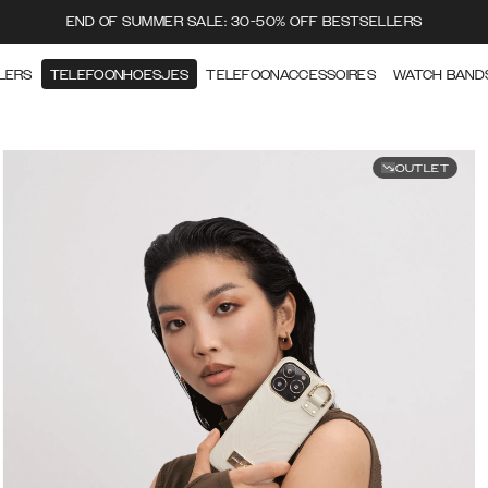
END OF SUMMER SALE: 30-50% OFF BESTSELLERS
LERS
TELEFOONHOESJES
TELEFOONACCESSOIRES
WATCH BAND
OUTLET