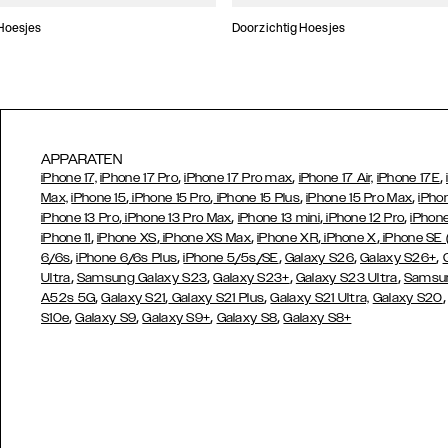
Hoesjes
Doorzichtig Hoesjes
APPARATEN
,
,
,
iPhone 17,
iPhone 17 Pro
iPhone 17 Pro max
iPhone 17 Air,
iPhone 17E
,
,
,
,
Max,
iPhone 15
iPhone 15 Pro
iPhone 15 Plus
iPhone 15 Pro Max
iPho
,
,
,
,
iPhone 13 Pro
iPhone 13 Pro Max
iPhone 13 mini
iPhone 12 Pro
iPhone
,
,
,
,
,
iPhone 11
iPhone XS
iPhone XS Max
iPhone XR
iPhone X
iPhone SE
,
,
,
,
,
6/6s
iPhone 6/6s Plus
iPhone 5/5s/SE
Galaxy S26
Galaxy S26+
,
,
,
,
Ultra
Samsung Galaxy S23
Galaxy S23+
Galaxy S23 Ultra
Samsun
,
,
,
A52s 5G
Galaxy S21
Galaxy S21 Plus
Galaxy S21 Ultra,
Galaxy S20
,
,
,
,
S10e
Galaxy S9
Galaxy S9+
Galaxy S8
Galaxy S8+