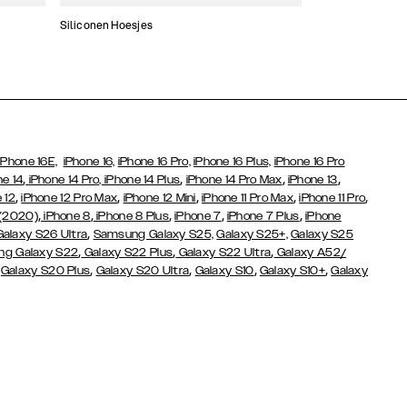
Siliconen Hoesjes
Dunne hoesjes
iPhone 16E,
iPhone 16,
iPhone 16 Pro,
iPhone 16 Plus,
iPhone 16 Pro
,
,
,
,
ne 14
iPhone 14 Pro,
iPhone 14 Plus
iPhone 14 Pro Max
iPhone 13
,
,
,
,
,
 12
iPhone 12 Pro Max
iPhone 12 Mini
iPhone 11 Pro Max
iPhone 11 Pro
,
,
,
,
,
 (2020)
iPhone 8
iPhone 8 Plus
iPhone 7
iPhone 7 Plus
iPhone
,
Galaxy S26 Ultra
Samsung Galaxy S25,
Galaxy S25+,
Galaxy S25
,
,
,
g Galaxy S22
Galaxy S22 Plus
Galaxy S22 Ultra
Galaxy A52/
,
,
,
,
,
Galaxy S20 Plus
Galaxy S20 Ultra
Galaxy S10
Galaxy S10+
Galaxy