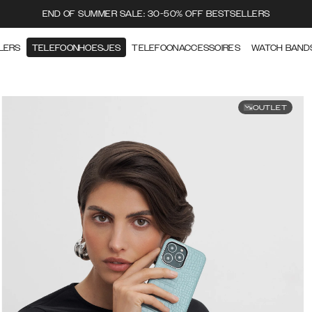
END OF SUMMER SALE: 30-50% OFF BESTSELLERS
LERS
TELEFOONHOESJES
TELEFOONACCESSOIRES
WATCH BAND
OUTLET