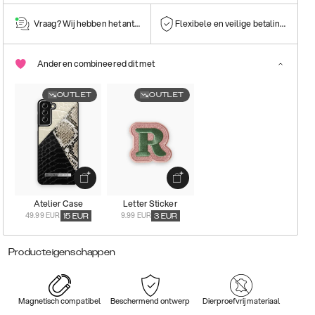
Vraag? Wij hebben het antwoord!
Flexibele en veilige betalingen
Anderen combineered dit met
OUTLET
OUTLET
Atelier Case
Letter Sticker
49.99 EUR
9.99 EUR
15
EUR
3
EUR
Producteigenschappen
Magnetisch compatibel
Beschermend ontwerp
Dierproefvrij materiaal