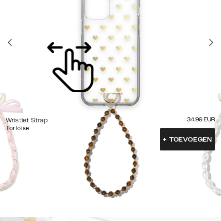
34.99
EUR
Wristlet Strap
Tortoise
+
TOEVOEGEN