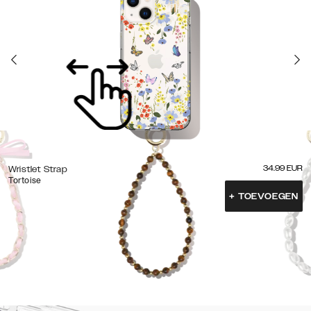
34.99
EUR
Wristlet Strap
Tortoise
+
TOEVOEGEN