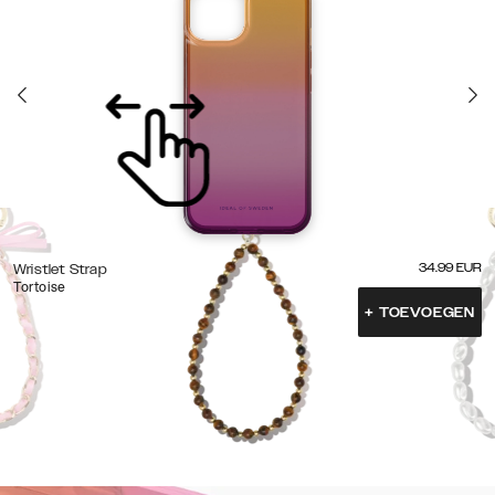
34.99
EUR
Wristlet Strap
Tortoise
+
TOEVOEGEN