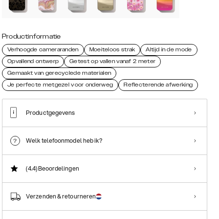
Productinformatie
Verhoogde cameraranden
Moeiteloos strak
Altijd in de mode
Opvallend ontwerp
Getest op vallen vanaf 2 meter
Gemaakt van gerecyclede materialen
Je perfecte metgezel voor onderweg
Reflecterende afwerking
Productgegevens
Welk telefoonmodel heb ik?
(4.4)
Beoordelingen
Verzenden & retourneren