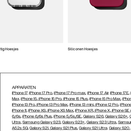
tig Hoesjes
Siliconen Hoesjes
APPARATEN
,
,
,
iPhone 17,
iPhone 17 Pro
iPhone 17 Pro max
iPhone 17 Air,
iPhone 17E
,
,
,
,
Max,
iPhone 15
iPhone 15 Pro
iPhone 15 Plus
iPhone 15 Pro Max
iPho
,
,
,
,
iPhone 13 Pro
iPhone 13 Pro Max
iPhone 13 mini
iPhone 12 Pro
iPhone
,
,
,
,
,
iPhone 11
iPhone XS
iPhone XS Max
iPhone XR
iPhone X
iPhone SE
,
,
,
,
,
6/6s
iPhone 6/6s Plus
iPhone 5/5s/SE
Galaxy S26
Galaxy S26+
,
,
,
,
Ultra
Samsung Galaxy S23
Galaxy S23+
Galaxy S23 Ultra
Samsun
,
,
,
A52s 5G
Galaxy S21
Galaxy S21 Plus
Galaxy S21 Ultra,
Galaxy S20