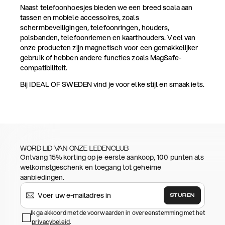
Naast telefoonhoesjes bieden we een breed scala aan
tassen en mobiele accessoires, zoals
schermbeveiligingen, telefoonringen, houders,
polsbanden, telefoonriemen en kaarthouders. Veel van
onze producten zijn magnetisch voor een gemakkelijker
gebruik of hebben andere functies zoals MagSafe-
compatibiliteit.
Bij IDEAL OF SWEDEN vind je voor elke stijl en smaak iets.
WORD LID VAN ONZE LEDENCLUB
Ontvang 15% korting op je eerste aankoop, 100 punten als
welkomstgeschenk en toegang tot geheime
aanbiedingen.
STUREN
Ik ga akkoord met de voorwaarden in overeenstemming met het
privacybeleid
.