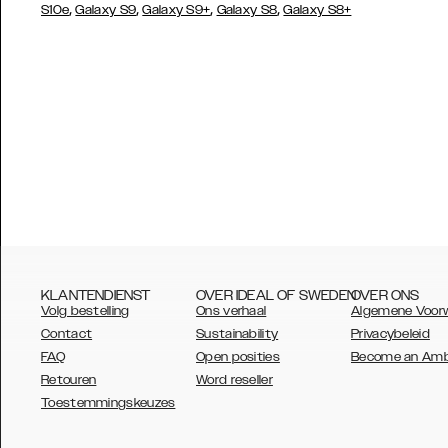
,
,
,
,
S10e
Galaxy S9
Galaxy S9+
Galaxy S8
Galaxy S8+
KLANTENDIENST
OVER IDEAL OF SWEDEN
OVER ONS
Volg bestelling
Ons verhaal
Algemene Voor
Contact
Sustainability
Privacybeleid
FAQ
Open posities
Become an Am
Retouren
Word reseller
AUSTRALIA
Toestemmingskeuzes
AUSTRIA