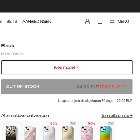
MENU
S
SETS
AANBIEDINGEN
Black
Mirror Case
Kies model
-
50
%
OUT OF STOCK
34.99
EUR
17.50
EUR
Laagste prijs in de afgelopen 30 dagen: 29.99 EUR
Alternatieve ontwerpen
Toon alle prints
+
50%
50%