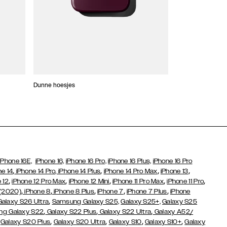
Dunne hoesjes
Portefeuille Hoes
iPhone 16E,
iPhone 16,
iPhone 16 Pro,
iPhone 16 Plus,
iPhone 16 Pro
,
,
,
,
ne 14
iPhone 14 Pro,
iPhone 14 Plus
iPhone 14 Pro Max
iPhone 13
,
,
,
,
,
 12
iPhone 12 Pro Max
iPhone 12 Mini
iPhone 11 Pro Max
iPhone 11 Pro
,
,
,
,
,
 (2020)
iPhone 8
iPhone 8 Plus
iPhone 7
iPhone 7 Plus
iPhone
,
Galaxy S26 Ultra
Samsung Galaxy S25,
Galaxy S25+,
Galaxy S25
,
,
,
g Galaxy S22
Galaxy S22 Plus
Galaxy S22 Ultra
Galaxy A52/
,
,
,
,
,
Galaxy S20 Plus
Galaxy S20 Ultra
Galaxy S10
Galaxy S10+
Galaxy