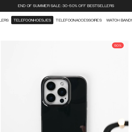
END OF SUMMER SALE: 30-50% OFF BESTSELLERS
LERS
TELEFOONHOESJES
TELEFOONACCESSOIRES
WATCH BAND
50%