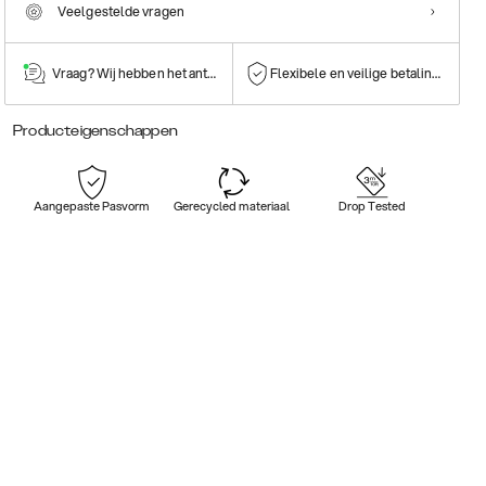
Veelgestelde vragen
Vraag? Wij hebben het antwoord!
Flexibele en veilige betalingen
Producteigenschappen
Aangepaste Pasvorm
Gerecycled materiaal
Drop Tested