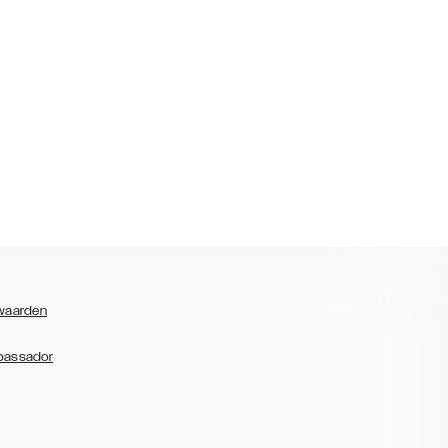
waarden
bassador