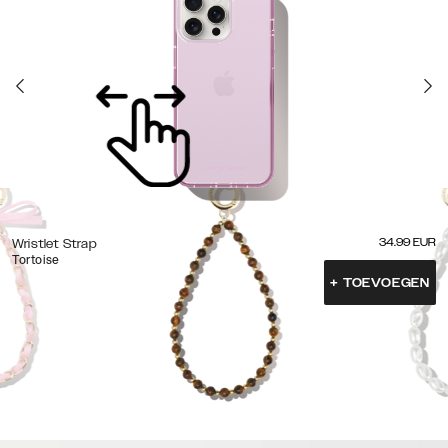
34.99
EUR
Wristlet Strap
Tortoise
+
TOEVOEGEN