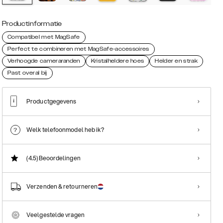
Productinformatie
Compatibel met MagSafe
Perfect te combineren met MagSafe-accessoires
Verhoogde cameraranden
Kristalheldere hoes
Helder en strak
Past overal bij
Productgegevens
Welk telefoonmodel heb ik?
(4.5)
Beoordelingen
Verzenden & retourneren
Veelgestelde vragen