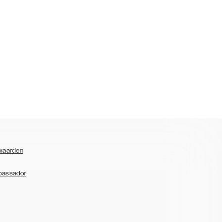
waarden
bassador