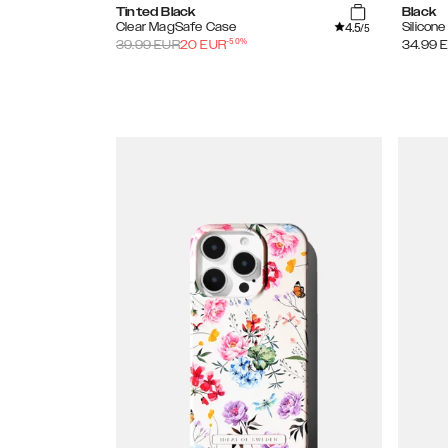
Tinted Black
Black
4.5
Clear MagSafe Case
Silicon
/5
-
50
%
39.99
EUR
20
EUR
34.99