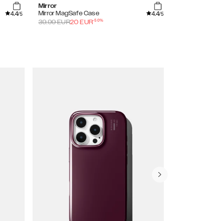
Mirror
Black
4.4
4.4
Mirror MagSafe Case
Silicone Case
/5
/5
-
50
%
39.99
EUR
20
EUR
24.99
EUR