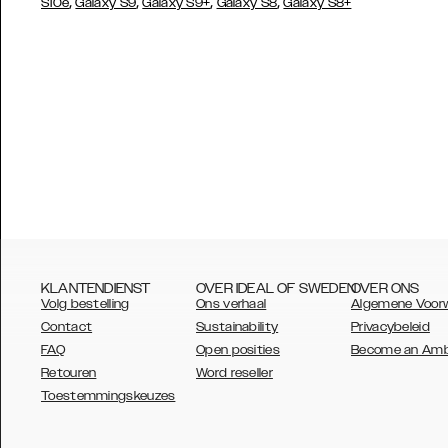
,
,
,
,
S10e
Galaxy S9
Galaxy S9+
Galaxy S8
Galaxy S8+
KLANTENDIENST
OVER IDEAL OF SWEDEN
OVER ONS
Volg bestelling
Ons verhaal
Algemene Voor
Contact
Sustainability
Privacybeleid
FAQ
Open posities
Become an Am
Retouren
Word reseller
AUSTRALIA
Toestemmingskeuzes
AUSTRIA