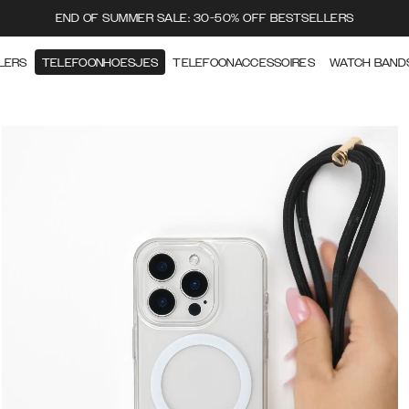
END OF SUMMER SALE: 30-50% OFF BESTSELLERS
LERS
TELEFOONHOESJES
TELEFOONACCESSOIRES
WATCH BAND