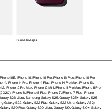
Dunne hoesjes
Portefeuille Hoes
iPhone 16E,
iPhone 16,
iPhone 16 Pro,
iPhone 16 Plus,
iPhone 16 Pro
,
,
,
,
ne 14
iPhone 14 Pro,
iPhone 14 Plus
iPhone 14 Pro Max
iPhone 13
,
,
,
,
,
 12
iPhone 12 Pro Max
iPhone 12 Mini
iPhone 11 Pro Max
iPhone 11 Pro
,
,
,
,
,
 (2020)
iPhone 8
iPhone 8 Plus
iPhone 7
iPhone 7 Plus
iPhone
,
Galaxy S26 Ultra
Samsung Galaxy S25,
Galaxy S25+,
Galaxy S25
,
,
,
g Galaxy S22
Galaxy S22 Plus
Galaxy S22 Ultra
Galaxy A52/
,
,
,
,
,
Galaxy S20 Plus
Galaxy S20 Ultra
Galaxy S10
Galaxy S10+
Galaxy