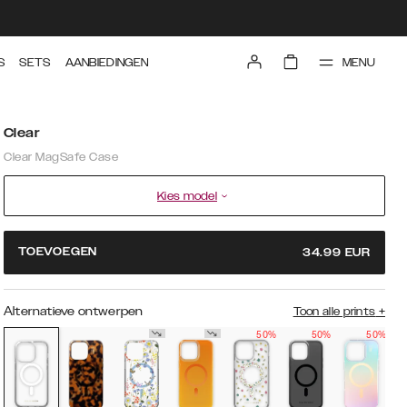
MENU
S
SETS
AANBIEDINGEN
Clear
Clear MagSafe Case
Kies model
TOEVOEGEN
34.99
EUR
Alternatieve ontwerpen
Toon alle prints
+
50%
50%
50%