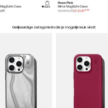
Rose Pink
4.5
e MagSafe Case
Mirror MagSafe Case
/5
-
50
%
EUR
39.99
EUR
20
EUR
Gelijkaardige categorieën die je mogelijk leuk vindt