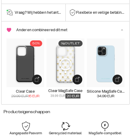
Vraag? Wij hebben het antwoord!
Flexibele en veilige betalingen
Anderen combineered dit met
50%
OUTLET
Clear MagSafe Case
Clear Case
Silicone MagSafe Case
39.99 EUR
29.99
EUR
15
EUR
20
EUR
34.99
EUR
Producteigenschappen
Aangepaste Pasvorm
Gerecycled materiaal
MagSafe-compatibel