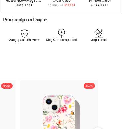
Glitter Glow MagSafe Case
Clear Case
Printed Case
39.99
EUR
29.99
EUR
15
EUR
34.99
EUR
Producteigenschappen
Aangepaste Pasvorm
MagSafe-compatibel
Drop Tested
50%
50%