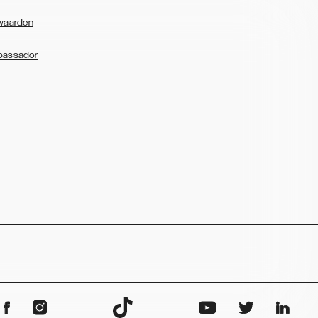
waarden
bassador