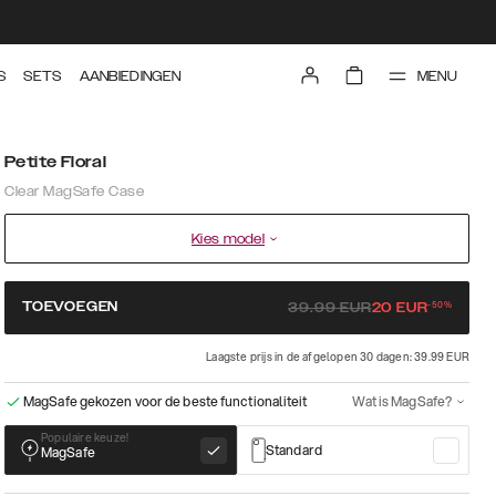
MENU
S
SETS
AANBIEDINGEN
Petite Floral
Clear MagSafe Case
Kies model
-
50
%
TOEVOEGEN
39.99
EUR
20
EUR
Laagste prijs in de afgelopen 30 dagen: 39.99 EUR
MagSafe gekozen voor de beste functionaliteit
Wat is MagSafe?
Populaire keuze!
Standard
MagSafe