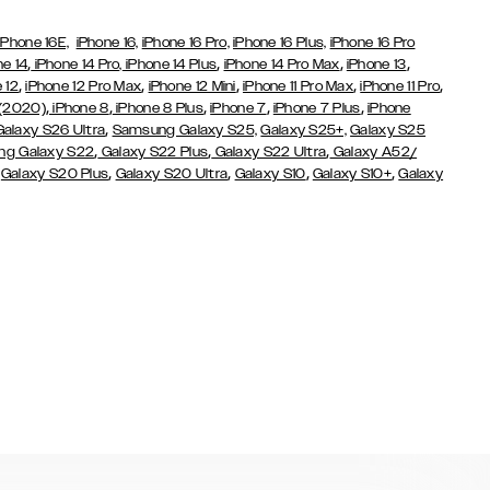
iPhone 16E,
iPhone 16,
iPhone 16 Pro,
iPhone 16 Plus,
iPhone 16 Pro
,
,
,
,
ne 14
iPhone 14 Pro,
iPhone 14 Plus
iPhone 14 Pro Max
iPhone 13
,
,
,
,
,
 12
iPhone 12 Pro Max
iPhone 12 Mini
iPhone 11 Pro Max
iPhone 11 Pro
,
,
,
,
,
 (2020)
iPhone 8
iPhone 8 Plus
iPhone 7
iPhone 7 Plus
iPhone
,
Galaxy S26 Ultra
Samsung Galaxy S25,
Galaxy S25+,
Galaxy S25
,
,
,
g Galaxy S22
Galaxy S22 Plus
Galaxy S22 Ultra
Galaxy A52/
,
,
,
,
,
Galaxy S20 Plus
Galaxy S20 Ultra
Galaxy S10
Galaxy S10+
Galaxy