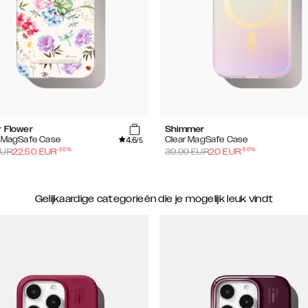
r Flower
Shimmer
4.6
d MagSafe Case
Clear MagSafe Case
/5
-
50
%
-
50
%
UR
22.50
EUR
39.99
EUR
20
EUR
Gelijkaardige categorieën die je mogelijk leuk vindt