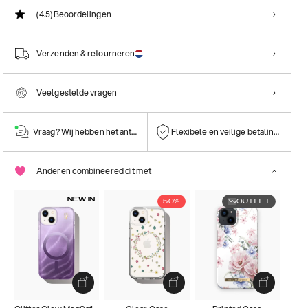
(4.5)
Beoordelingen
Verzenden & retourneren
Veelgestelde vragen
Vraag? Wij hebben het antwoord!
Flexibele en veilige betalingen
Anderen combineered dit met
NEW IN
50%
OUTLET