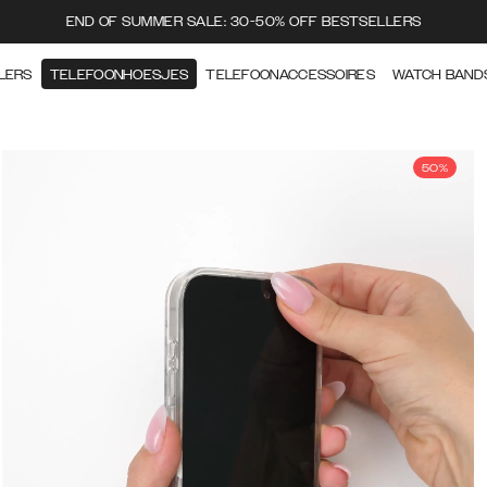
END OF SUMMER SALE: 30-50% OFF BESTSELLERS
LERS
TELEFOONHOESJES
TELEFOONACCESSOIRES
WATCH BAND
50%