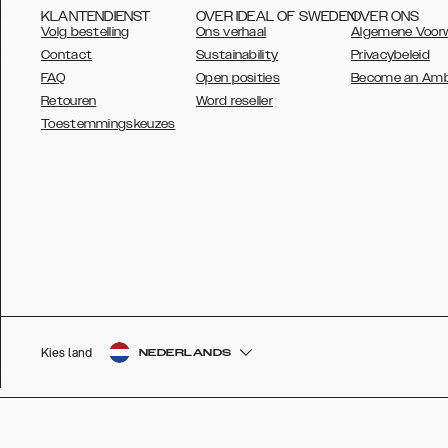
KLANTENDIENST
OVER IDEAL OF SWEDEN
OVER ONS
Volg bestelling
Ons verhaal
Algemene Voor
Contact
Sustainability
Privacybeleid
FAQ
Open posities
Become an Am
Retouren
Word reseller
AUSTRALIA
Toestemmingskeuzes
AUSTRIA
BELGIUM
CANADA
DANSK
DEUTSCH
ESPAÑOL
Kies land
NEDERLANDS
EU
FRANÇAIS