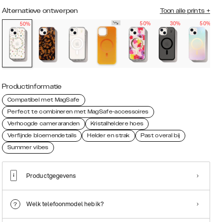
Alternatieve ontwerpen
Toon alle prints
+
50%
30%
50%
50%
Productinformatie
Compatibel met MagSafe
Perfect te combineren met MagSafe-accessoires
Verhoogde cameraranden
Kristalheldere hoes
Verfijnde bloemendetails
Helder en strak
Past overal bij
Summer vibes
Productgegevens
Welk telefoonmodel heb ik?