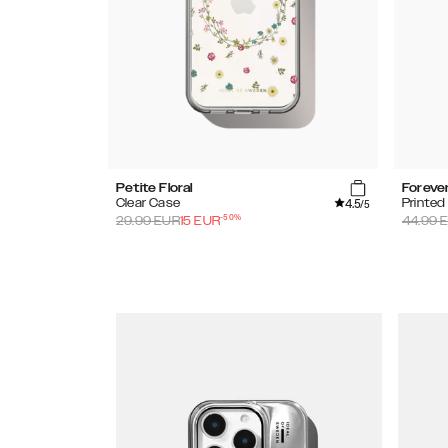
Petite Floral
Foreve
4.5
Clear Case
Printe
/5
-
50
%
29.99
EUR
15
EUR
44.99
E