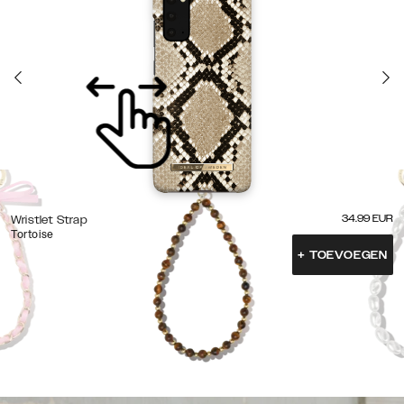
34.99
EUR
Wristlet Strap
Tortoise
+
TOEVOEGEN