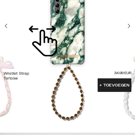
34.99
EUR
Wristlet Strap
Tortoise
+
TOEVOEGEN