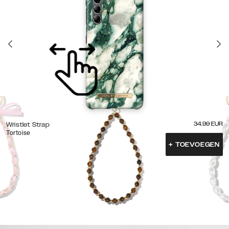
34.99
EUR
Wristlet Strap
Tortoise
+
TOEVOEGEN