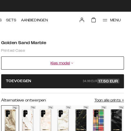
MENU
S
SETS
AANBIEDINGEN
Golden Sand Marble
Printed Case
Kies model
34.99 EUR
TOEVOEGEN
17.50
EUR
Alternatieve ontwerpen
Toon alle prints
+