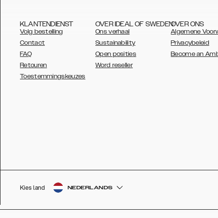
KLANTENDIENST
OVER IDEAL OF SWEDEN
OVER ONS
Volg bestelling
Ons verhaal
Algemene Voor
Contact
Sustainability
Privacybeleid
FAQ
Open posities
Become an Am
Retouren
Word reseller
AUSTRALIA
Toestemmingskeuzes
AUSTRIA
BELGIUM
CANADA
DANSK
DEUTSCH
ESPAÑOL
Kies land
NEDERLANDS
EU