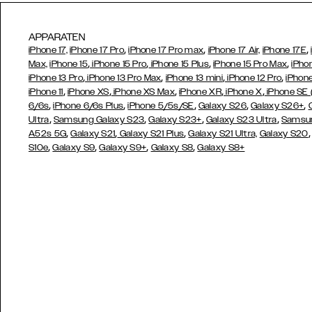
APPARATEN
,
,
,
iPhone 17,
iPhone 17 Pro
iPhone 17 Pro max
iPhone 17 Air,
iPhone 17E
,
,
,
,
Max,
iPhone 15
iPhone 15 Pro
iPhone 15 Plus
iPhone 15 Pro Max
iPho
,
,
,
,
iPhone 13 Pro
iPhone 13 Pro Max
iPhone 13 mini
iPhone 12 Pro
iPhone
,
,
,
,
,
iPhone 11
iPhone XS
iPhone XS Max
iPhone XR
iPhone X
iPhone SE
,
,
,
,
,
6/6s
iPhone 6/6s Plus
iPhone 5/5s/SE
Galaxy S26
Galaxy S26+
,
,
,
,
Ultra
Samsung Galaxy S23
Galaxy S23+
Galaxy S23 Ultra
Samsun
,
,
,
A52s 5G
Galaxy S21
Galaxy S21 Plus
Galaxy S21 Ultra,
Galaxy S20
,
,
,
,
S10e
Galaxy S9
Galaxy S9+
Galaxy S8
Galaxy S8+