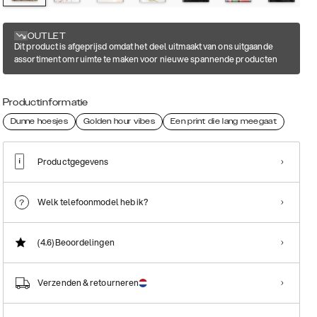
OUTLET
Dit product is afgeprijsd omdat het deel uitmaakt van ons uitgaande
assortiment om ruimte te maken voor nieuwe spannende producten
Productinformatie
Dunne hoesjes
Golden hour vibes
Een print die lang meegaat
Productgegevens
Welk telefoonmodel heb ik?
(4.6)
Beoordelingen
Verzenden & retourneren