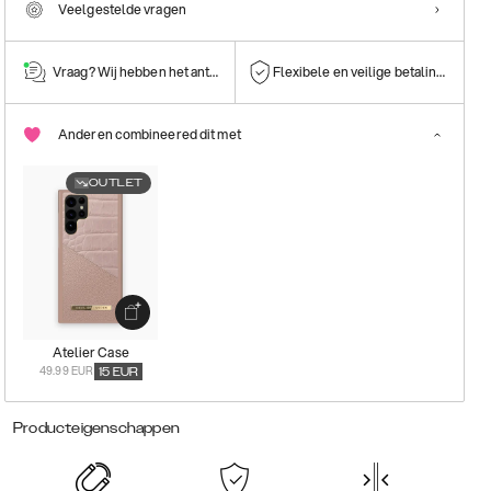
Veelgestelde vragen
Vraag? Wij hebben het antwoord!
Flexibele en veilige betalingen
Anderen combineered dit met
OUTLET
Atelier Case
49.99 EUR
15
EUR
Producteigenschappen