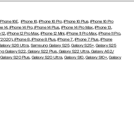
iPhone 16E,
iPhone 16,
iPhone 16 Pro,
iPhone 16 Plus,
iPhone 16 Pro
,
,
,
,
ne 14
iPhone 14 Pro,
iPhone 14 Plus
iPhone 14 Pro Max
iPhone 13
,
,
,
,
,
 12
iPhone 12 Pro Max
iPhone 12 Mini
iPhone 11 Pro Max
iPhone 11 Pro
,
,
,
,
,
 (2020)
iPhone 8
iPhone 8 Plus
iPhone 7
iPhone 7 Plus
iPhone
,
Galaxy S26 Ultra
Samsung Galaxy S25,
Galaxy S25+,
Galaxy S25
,
,
,
g Galaxy S22
Galaxy S22 Plus
Galaxy S22 Ultra
Galaxy A52/
,
,
,
,
,
Galaxy S20 Plus
Galaxy S20 Ultra
Galaxy S10
Galaxy S10+
Galaxy