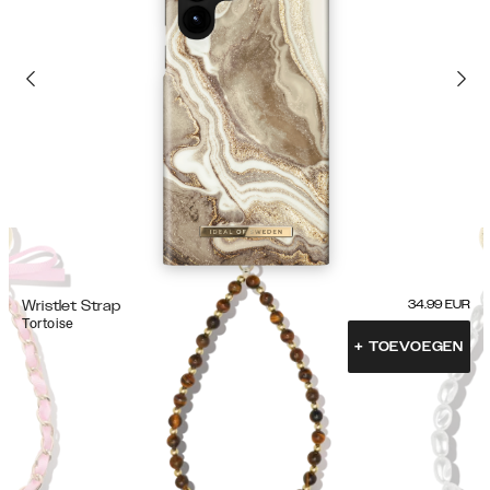
Wristlet Strap
34.99
EUR
Tortoise
+
TOEVOEGEN