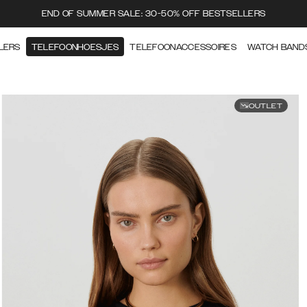
END OF SUMMER SALE: 30-50% OFF BESTSELLERS
LERS
TELEFOONHOESJES
TELEFOONACCESSOIRES
WATCH BAND
OUTLET