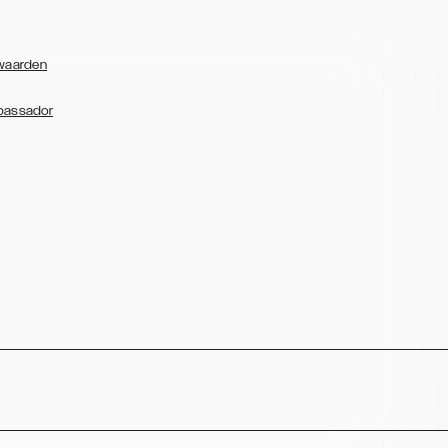
waarden
bassador