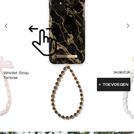
34.99
EUR
Wristlet Strap
Tortoise
+
TOEVOEGEN