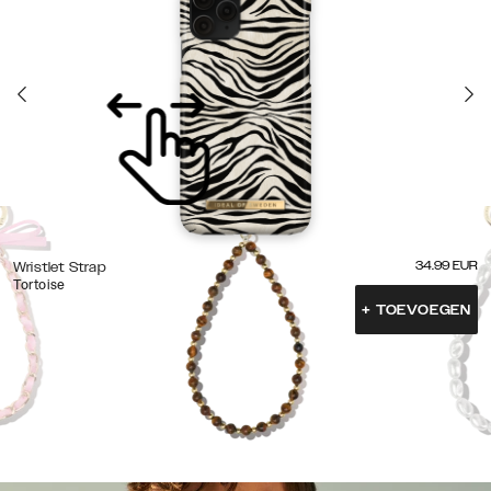
34.99
EUR
Wristlet Strap
Tortoise
+
TOEVOEGEN