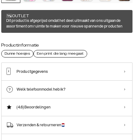
OUTLET
Dit product is afgeprijsd omdat het deel uitmaakt van ons uitgaande
assortiment om ruimte te maken voor nieuwe spannende producten
Productinformatie
Dunne hoesjes
Een print die lang meegaat
Productgegevens
Welk telefoonmodel heb ik?
(4.6)
Beoordelingen
Verzenden & retourneren