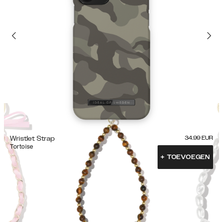
Wristlet Strap
34.99
EUR
Tortoise
+
TOEVOEGEN