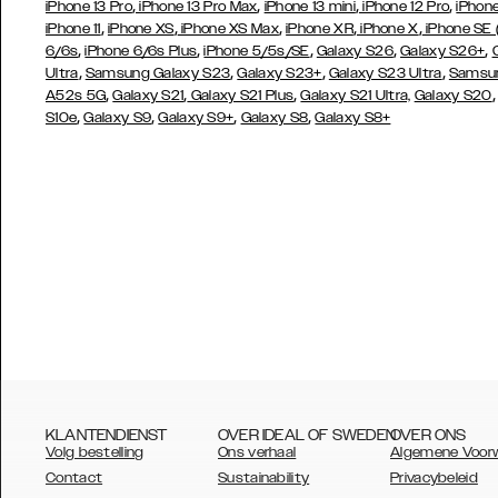
,
,
,
,
iPhone 13 Pro
iPhone 13 Pro Max
iPhone 13 mini
iPhone 12 Pro
iPhone
,
,
,
,
,
iPhone 11
iPhone XS
iPhone XS Max
iPhone XR
iPhone X
iPhone SE
,
,
,
,
,
6/6s
iPhone 6/6s Plus
iPhone 5/5s/SE
Galaxy S26
Galaxy S26+
,
,
,
,
Ultra
Samsung Galaxy S23
Galaxy S23+
Galaxy S23 Ultra
Samsun
,
,
,
A52s 5G
Galaxy S21
Galaxy S21 Plus
Galaxy S21 Ultra,
Galaxy S20
,
,
,
,
S10e
Galaxy S9
Galaxy S9+
Galaxy S8
Galaxy S8+
KLANTENDIENST
OVER IDEAL OF SWEDEN
OVER ONS
Volg bestelling
Ons verhaal
Algemene Voor
Contact
Sustainability
Privacybeleid