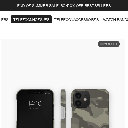
END OF SUMMER SALE: 30-50% OFF BESTSELLERS
LERS
TELEFOONHOESJES
TELEFOONACCESSOIRES
WATCH BAND
OUTLET