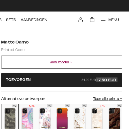
MENU
S
SETS
AANBIEDINGEN
Matte Camo
Printed Case
Kies model
34.99 EUR
TOEVOEGEN
17.50
EUR
Alternatieve ontwerpen
Toon alle prints
+
50%
50%