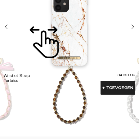
34.99
EUR
Wristlet Strap
Tortoise
+
TOEVOEGEN