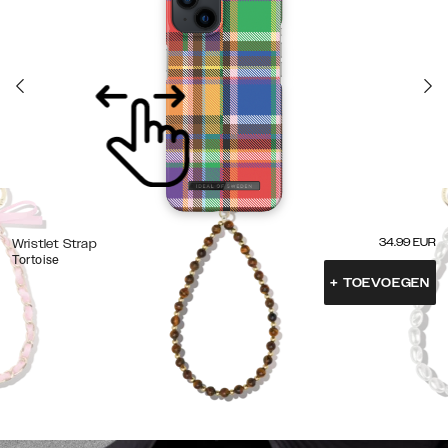
34.99
EUR
Wristlet Strap
Tortoise
+
TOEVOEGEN