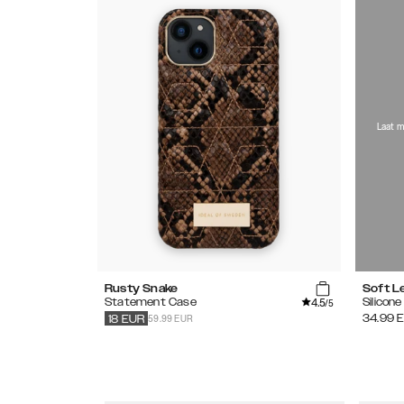
Laat m
Rusty Snake
Soft 
4.5
Statement Case
Silicon
/5
59.99 EUR
34.99
18
EUR