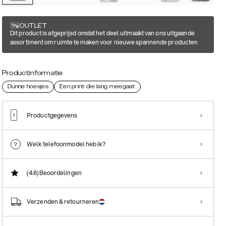
OUTLET
Dit product is afgeprijsd omdat het deel uitmaakt van ons uitgaande
assortiment om ruimte te maken voor nieuwe spannende producten
Productinformatie
Dunne hoesjes
Een print die lang meegaat
Productgegevens
Welk telefoonmodel heb ik?
(4.6)
Beoordelingen
Verzenden & retourneren