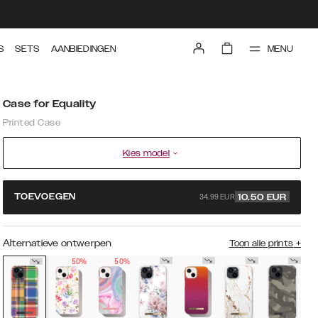
MENU
S
SETS
AANBIEDINGEN
Case for Equality
Printed Case
Kies model
34.99 EUR
TOEVOEGEN
10.50
EUR
Alternatieve ontwerpen
Toon alle prints
+
50%
50%