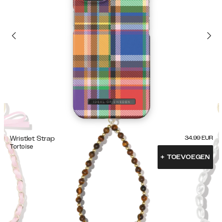
Wristlet Strap
34.99
EUR
Tortoise
+
TOEVOEGEN