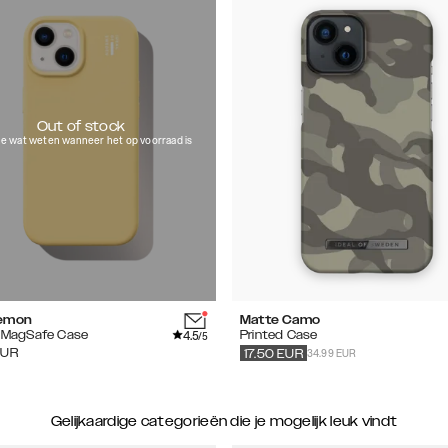
Out of stock
e wat weten wanneer het op voorraad is
Lemon
Matte Camo
4.5
e MagSafe Case
Printed Case
/5
34.99 EUR
EUR
17.50
EUR
Gelijkaardige categorieën die je mogelijk leuk vindt