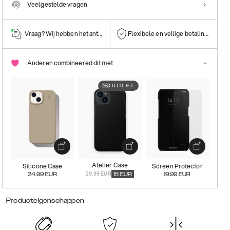
Veelgestelde vragen
Vraag? Wij hebben het antwoord!
Flexibele en veilige betalingen
Anderen combineered dit met
OUTLET
Atelier Case
Silicone Case
Screen Protector
29.99 EUR
24.99
EUR
15
EUR
19.99
EUR
Producteigenschappen