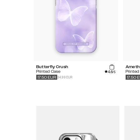
Butterfly Crush
Ameth
4.6
Printed Case
Printed
/5
34.99 EUR
17.50
EUR
17.50
E