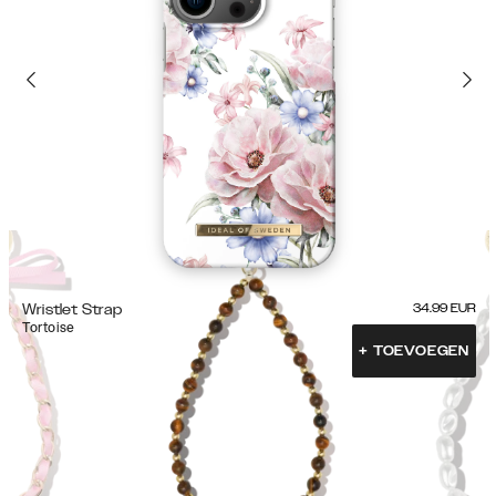
Wristlet Strap
34.99
EUR
Tortoise
+
TOEVOEGEN