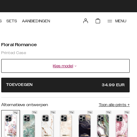
MENU
S
SETS
AANBIEDINGEN
Floral Romance
Printed Case
Kies model
TOEVOEGEN
34.99
EUR
Alternatieve ontwerpen
Toon alle prints
+