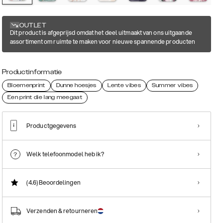
OUTLET
Dit product is afgeprijsd omdat het deel uitmaakt van ons uitgaande
assortiment om ruimte te maken voor nieuwe spannende producten
Productinformatie
Bloemenprint
Dunne hoesjes
Lente vibes
Summer vibes
Een print die lang meegaat
Productgegevens
Welk telefoonmodel heb ik?
(4.6)
Beoordelingen
Verzenden & retourneren