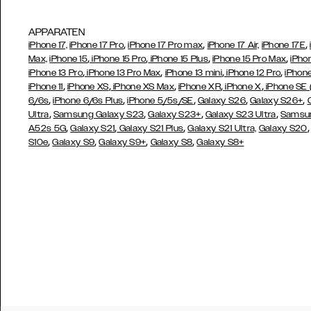
APPARATEN
,
,
,
iPhone 17,
iPhone 17 Pro
iPhone 17 Pro max
iPhone 17 Air,
iPhone 17E
,
,
,
,
Max,
iPhone 15
iPhone 15 Pro
iPhone 15 Plus
iPhone 15 Pro Max
iPho
,
,
,
,
iPhone 13 Pro
iPhone 13 Pro Max
iPhone 13 mini
iPhone 12 Pro
iPhone
,
,
,
,
,
iPhone 11
iPhone XS
iPhone XS Max
iPhone XR
iPhone X
iPhone SE
,
,
,
,
,
6/6s
iPhone 6/6s Plus
iPhone 5/5s/SE
Galaxy S26
Galaxy S26+
,
,
,
,
Ultra
Samsung Galaxy S23
Galaxy S23+
Galaxy S23 Ultra
Samsun
,
,
,
A52s 5G
Galaxy S21
Galaxy S21 Plus
Galaxy S21 Ultra,
Galaxy S20
,
,
,
,
S10e
Galaxy S9
Galaxy S9+
Galaxy S8
Galaxy S8+