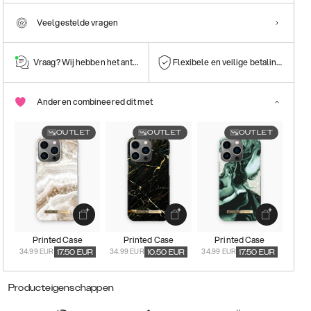
Veelgestelde vragen
Vraag? Wij hebben het antwoord!
Flexibele en veilige betalingen
Anderen combineered dit met
OUTLET
OUTLET
OUTLET
Printed Case
Printed Case
Printed Case
34.99 EUR
34.99 EUR
34.99 EUR
17.50
EUR
10.50
EUR
17.50
EUR
Producteigenschappen