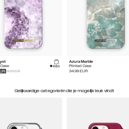
yst
Azura Marble
4.6
 Case
Printed Case
/5
34.99 EUR
34.99
EUR
UR
Gelijkaardige categorieën die je mogelijk leuk vindt