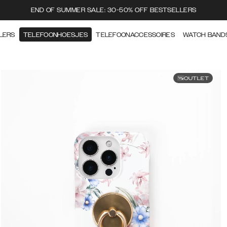
END OF SUMMER SALE: 30-50% OFF BESTSELLERS
LERS
TELEFOONHOESJES
TELEFOONACCESSOIRES
WATCH BAND
OUTLET