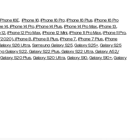
iPhone 16E,
iPhone 16,
iPhone 16 Pro,
iPhone 16 Plus,
iPhone 16 Pro
,
,
,
,
ne 14
iPhone 14 Pro,
iPhone 14 Plus
iPhone 14 Pro Max
iPhone 13
,
,
,
,
,
 12
iPhone 12 Pro Max
iPhone 12 Mini
iPhone 11 Pro Max
iPhone 11 Pro
,
,
,
,
,
 (2020)
iPhone 8
iPhone 8 Plus
iPhone 7
iPhone 7 Plus
iPhone
,
Galaxy S26 Ultra
Samsung Galaxy S25,
Galaxy S25+,
Galaxy S25
,
,
,
g Galaxy S22
Galaxy S22 Plus
Galaxy S22 Ultra
Galaxy A52/
,
,
,
,
,
Galaxy S20 Plus
Galaxy S20 Ultra
Galaxy S10
Galaxy S10+
Galaxy