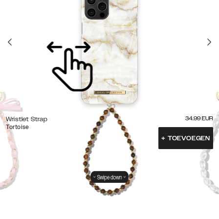
34.99
EUR
Wristlet Strap
Tortoise
+
TOEVOEGEN
Swipe down