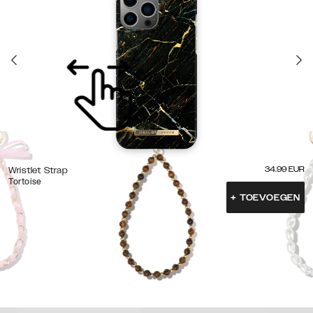
34.99
EUR
Wristlet Strap
Tortoise
+
TOEVOEGEN