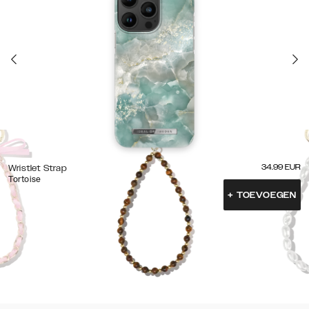
34.99
EUR
Wristlet Strap
Tortoise
+
TOEVOEGEN