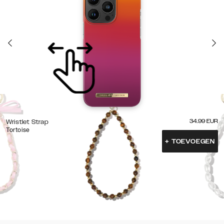
34.99
EUR
Wristlet Strap
Tortoise
+
TOEVOEGEN