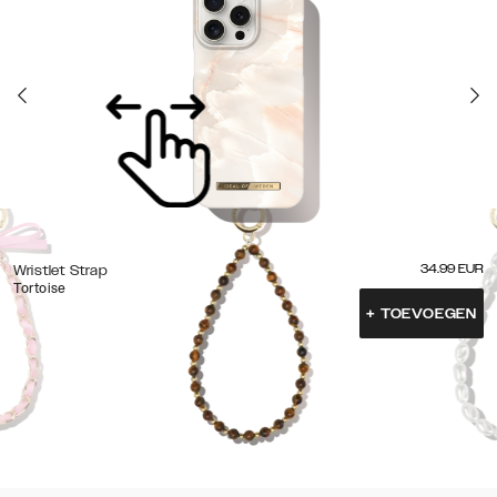
34.99
EUR
Wristlet Strap
Tortoise
+
TOEVOEGEN