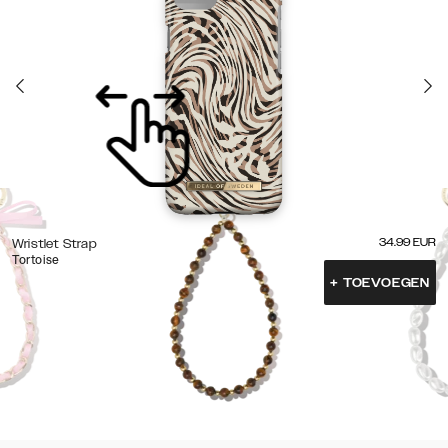
34.99
EUR
Wristlet Strap
Tortoise
+
TOEVOEGEN