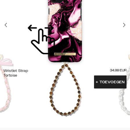
34.99
EUR
Wristlet Strap
Tortoise
+
TOEVOEGEN